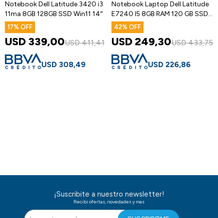
Notebook Dell Latitude 3420 i3
Notebook Laptop Dell Latitude
11ma 8GB 128GB SSD Win11 14″
E7240 I5 8GB RAM 120 GB SSD
12,5"
17
42
USD
339,00
USD
249,30
USD
411,41
USD
433,75
USD
308,49
USD
226,86
¡Suscribite a nuestro newsletter!
Recibi ofertas, novedades y mas