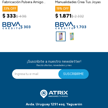
Fabricación Pulsera Amigo
Manualidades Crea Tus Joyas
Regalo
33
19
$
333
$
1.871
$
498
$
2.332
$
303
$
1.703
¡Suscribite a nuestro newsletter!
Recibi ofertas, novedades y mas
SUSCRIBIRME
Avda. Uruguay 1291 esq. Yaguarón