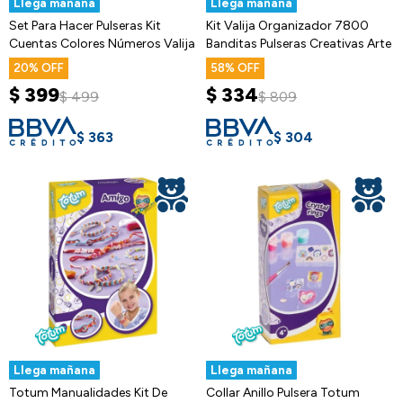
Llega mañana
Llega mañana
Set Para Hacer Pulseras Kit
Kit Valija Organizador 7800
Cuentas Colores Números Valija
Banditas Pulseras Creativas Arte
20
58
$
399
$
334
$
499
$
809
$
363
$
304
Llega mañana
Llega mañana
Totum Manualidades Kit De
Collar Anillo Pulsera Totum