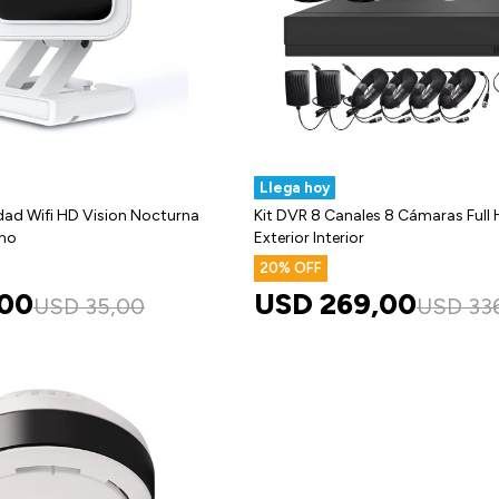
Llega hoy
ad Wifi HD Vision Nocturna
Kit DVR 8 Canales 8 Cámaras Full
ono
Exterior Interior
20
,00
USD
269,00
USD
35,00
USD
33