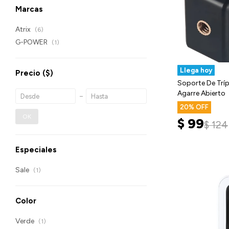
Marcas
Atrix
(6)
G-POWER
(1)
Llega hoy
Precio
($)
Soporte De Trí
Agarre Abierto
20
OK
$
99
$
124
Especiales
Sale
(1)
Color
Verde
(1)