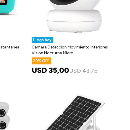
Llega hoy
Instantánea
Cámara Deteccion Movimiento Interiores
Vision Nocturna Micro
20
USD
35,00
USD
43,75