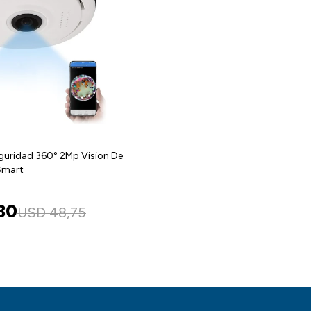
guridad 360° 2Mp Vision De
Smart
30
USD
48,75