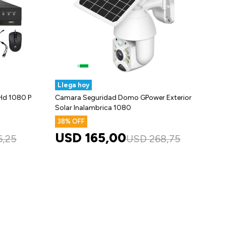
Llega hoy
 Hd 1080 P
Camara Seguridad Domo GPower Exterior
Solar Inalambrica 1080
38
USD
165,00
6,25
USD
268,75