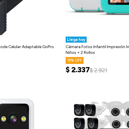
Llega hoy
pode Celular Adaptable GoPro
Cámara Fotos Infantil Impresión 
Niños + 2 Rollos
19
$
2.337
$
2.921