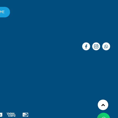
RME


