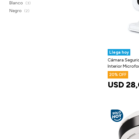
Blanco
(3)
Negro
(2)
Llega hoy
Cámara Segurid
Interior Microf
20
USD
28