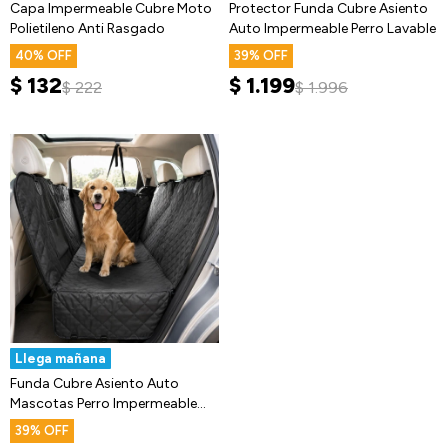
Capa Impermeable Cubre Moto
Protector Funda Cubre Asiento
Polietileno Anti Rasgado
Auto Impermeable Perro Lavable
40
39
$
132
$
1.199
$
222
$
1.996
Llega mañana
Funda Cubre Asiento Auto
Mascotas Perro Impermeable
Premium
39