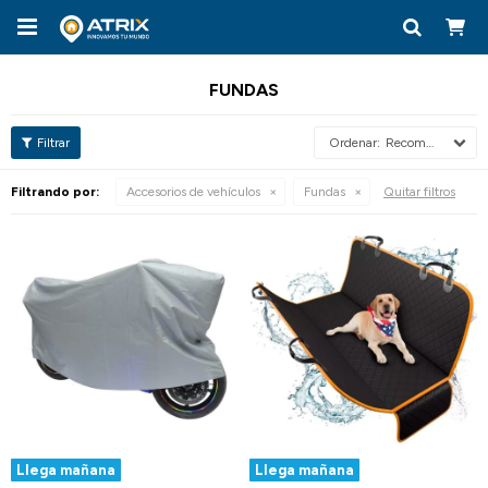

FUNDAS
Recomendados
Filtrando por:
Accesorios de vehículos
Fundas
Quitar filtros
Llega mañana
Llega mañana