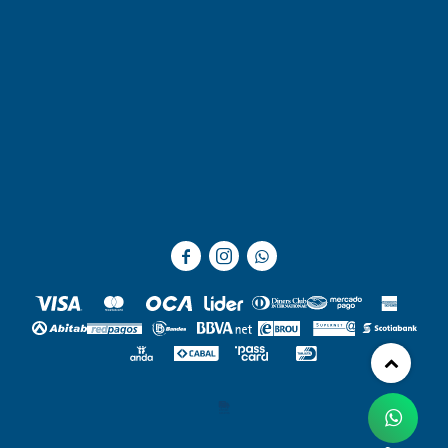


