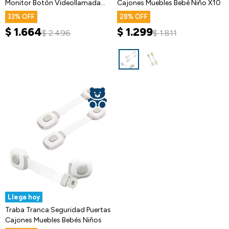
Monitor Botón Videollamada
Cajones Muebles Bebé Niño X10
Audio
33
28
$
1.664
$
1.299
$
2.496
$
1.811
Llega hoy
Traba Tranca Seguridad Puertas
Cajones Muebles Bebés Niños