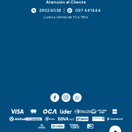
Atención al Cliente
2902 6038
097 441444
Lunes a viernes de 10 a 18hs.


