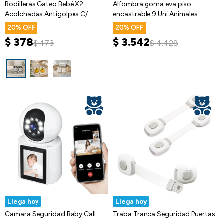
Rodilleras Gateo Bebé X2
Alfombra goma eva piso
Acolchadas Antigolpes C/
encastrable 9 Uni Animales
Diseños
90x90 cm
20
20
$
378
$
3.542
$
473
$
4.428
Llega hoy
Llega hoy
Camara Seguridad Baby Call
Traba Tranca Seguridad Puertas