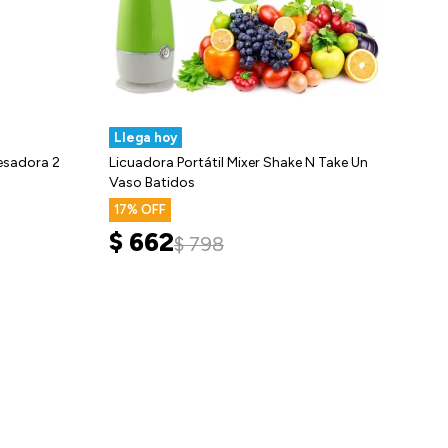
Llega hoy
esadora 2
Licuadora Portátil Mixer Shake N Take Un
Vaso Batidos
17
$
662
$
798