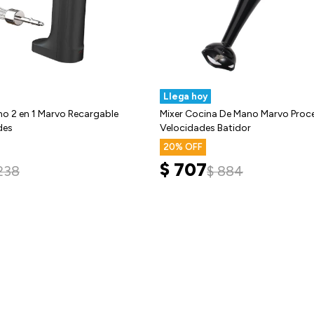
Llega hoy
no 2 en 1 Marvo Recargable
Mixer Cocina De Mano Marvo Proc
des
Velocidades Batidor
20
$
707
.238
$
884