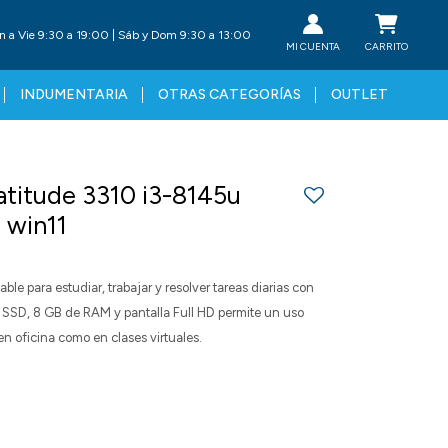
n a Vie 9:30 a 19:00 | Sáb y Dom 9:30 a 13:00
INDUMENTARIA
OTRAS CATEGORÍAS
OUTLET
atitude 3310 i3-8145u
 win11
ble para estudiar, trabajar y resolver tareas diarias con
SSD, 8 GB de RAM y pantalla Full HD permite un uso
en oficina como en clases virtuales.