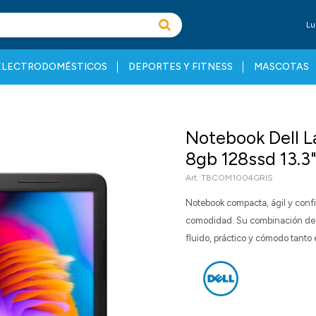
Lu
ELECTRODOMÉSTICOS
DEPORTES Y FITNESS
MASCOTAS
Notebook Dell L
8gb 128ssd 13.3"
TBCOM1004GRIS
Notebook compacta, ágil y confia
comodidad. Su combinación de 
fluido, práctico y cómodo tanto 