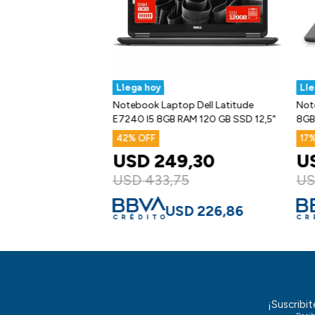
Llega hoy
Lle
Notebook Laptop Dell Latitude
Not
E7240 I5 8GB RAM 120 GB SSD 12,5"
8GB
42
17
USD
249,30
U
USD
433,75
U
USD
226,86
¡Suscribi