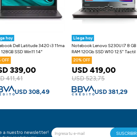
ga hoy
Llega hoy
ebook Dell Latitude 3420 i3 11ma
Notebook Lenovo S230U I7 8 GB
 128GB SSD Win11 14″
RAM 120Gb SSD W10 12.5" Tactil
20
SD
339,00
USD
419,00
SD
411,41
USD
523,75
USD
308,49
USD
381,29
te a nuestro newsletter!
SUSCRIBI