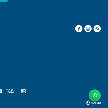


