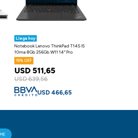
Llega hoy
Notebook Lenovo ThinkPad T14S I5
10ma 8Gb 256Gb W11 14″ Pro
19
USD
511,65
USD
639,56
USD
466,65
RME