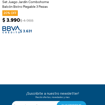
Set Juego Jardín Combohome
Balcón Bistro Plegable 3 Piezas
20
$
3.990
$
4.988
$
3.631
¡Suscribite a nuestro newsletter!
Recibi ofertas, novedades y mas