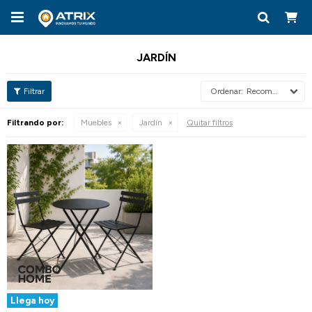

JARDÍN
Recomendados
Filtrando por:
Muebles
Jardín
Quitar filtros
Llega hoy