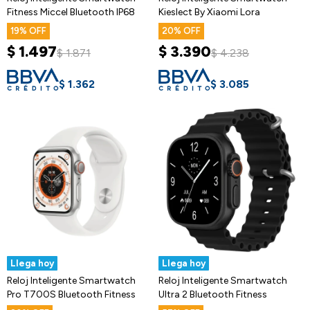
Fitness Miccel Bluetooth IP68
Kieslect By Xiaomi Lora
19
20
$
1.497
$
3.390
$
1.871
$
4.238
$
1.362
$
3.085
Llega hoy
Llega hoy
Reloj Inteligente Smartwatch
Reloj Inteligente Smartwatch
Pro T700S Bluetooth Fitness
Ultra 2 Bluetooth Fitness