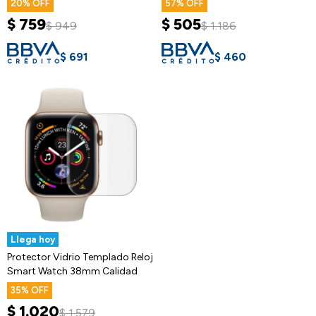
20
57
$
759
$
505
$
949
$
1.186
$
691
$
460
Llega hoy
Protector Vidrio Templado Reloj
Smart Watch 38mm Calidad
35
$
1.020
$
1.579