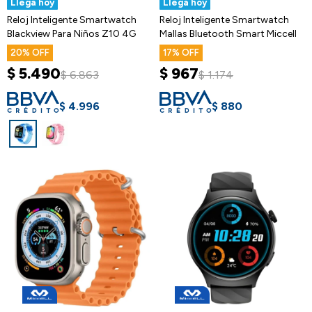
Llega hoy
Llega hoy
Reloj Inteligente Smartwatch
Reloj Inteligente Smartwatch
Blackview Para Niños Z10 4G
Mallas Bluetooth Smart Miccell
20
17
$
5.490
$
967
$
6.863
$
1.174
$
4.996
$
880