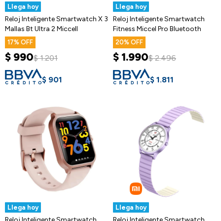
Llega hoy
Llega hoy
Reloj Inteligente Smartwatch X 3
Reloj Inteligente Smartwatch
Mallas Bt Ultra 2 Miccell
Fitness Miccel Pro Bluetooth
17
20
$
990
$
1.990
$
1.201
$
2.496
$
901
$
1.811
Llega hoy
Llega hoy
Reloj Inteligente Smartwatch
Reloj Inteligente Smartwatch