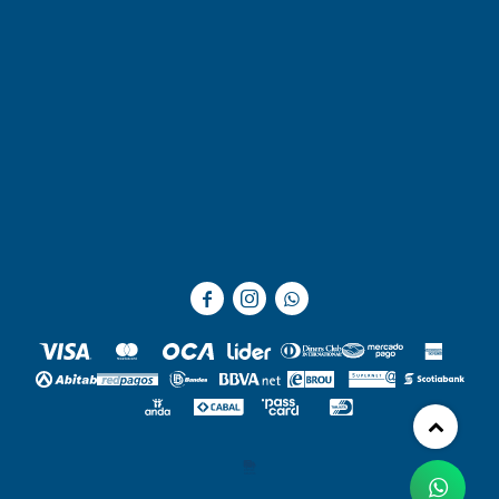


