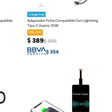
Llega hoy
mpatible
Adaptador Ficha Compatible Con Lightning
Tipo C Usams 30W
19
$
389
$
486
$
354