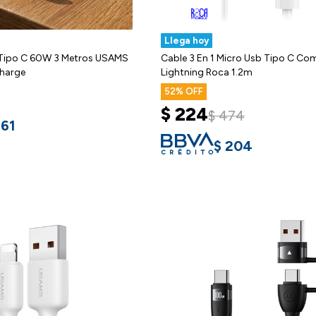
Llega hoy
 Tipo C 60W 3 Metros USAMS
Cable 3 En 1 Micro Usb Tipo C Co
harge
Lightning Roca 1.2m
52
$
224
$
474
361
$
204