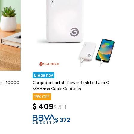
Llega hoy
Bank 10000
Cargador Portatil Power Bank Led Usb C
5000ma Cable Goldtech
19
$
409
$
511
$
372