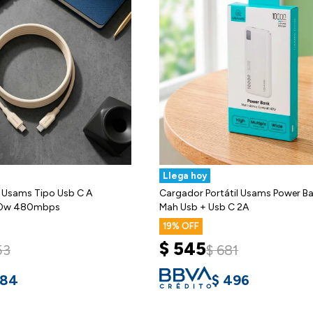
Llega hoy
 Usams Tipo Usb C A
Cargador Portátil Usams Power 
 30w 480mbps
Mah Usb + Usb C 2A
19
$
545
53
$
681
184
$
496