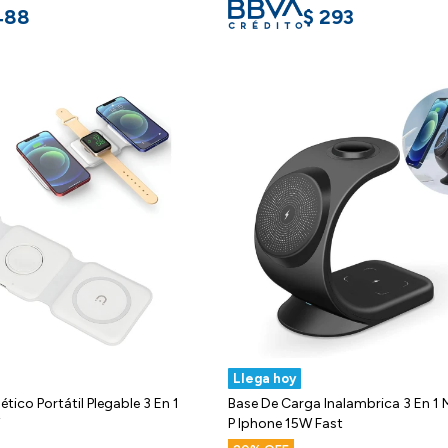
488
$
293
Llega hoy
ico Portátil Plegable 3 En 1
Base De Carga Inalambrica 3 En 1
P Iphone 15W Fast