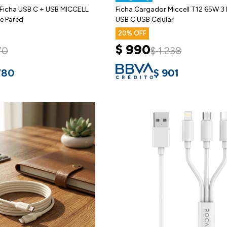
Ficha USB C + USB MICCELL
Ficha Cargador Miccell T12 65W 3 
e Pared
USB C USB Celular
20
$
990
70
$
1.238
780
$
901