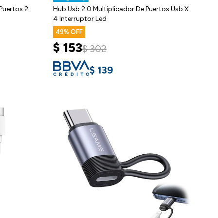
Puertos 2
Hub Usb 2.0 Multiplicador De Puertos Usb X
4 Interruptor Led
49
$
153
$
302
$
139