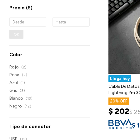
Precio
($)
OK
Color
Rojo
(2)
Rosa
(2)
Llega hoy
Azul
(1)
Cable De Datos
Gris
(3)
Lightning 2m
Blanco
(13)
20
Negro
(12)
$
202
$
2
$
Tipo de conector
USB
(12)