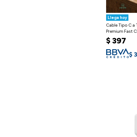
Llega hoy
Cable Tipo C a
Premium Fast C
$
397
$