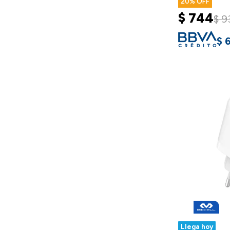
20
$
744
$
9
$
Llega hoy