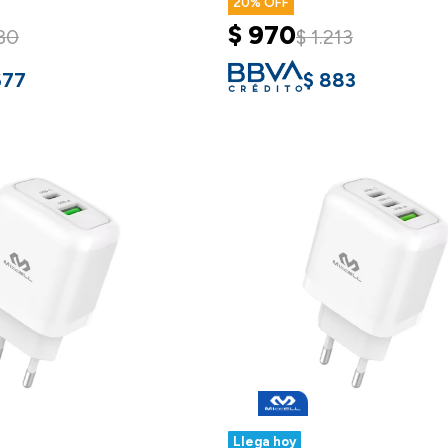
20
$
970
30
$
1.213
677
$
883
Llega hoy