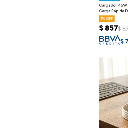
Cargador 45W 
Carga Rápida D
1
$
857
$
8
$