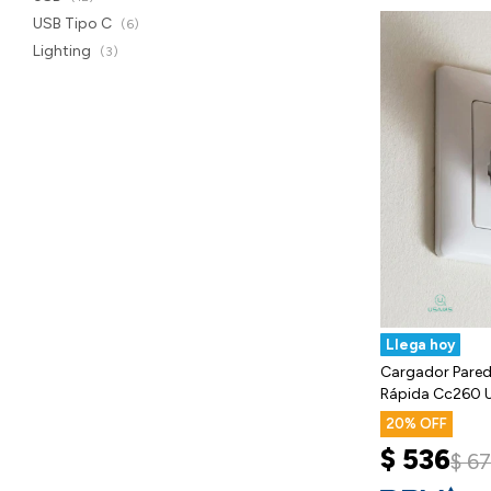
USB Tipo C
(6)
Lighting
(3)
Llega hoy
Cargador Pare
Rápida Cc260 
20
$
536
$
6