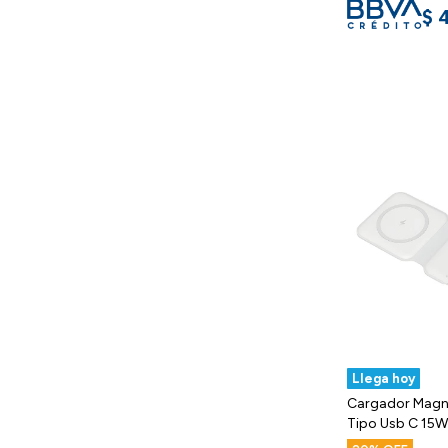
$
Llega hoy
Cargador Magnét
Tipo Usb C 15W