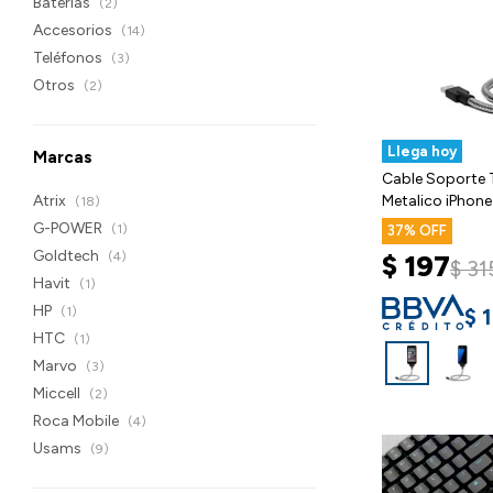
Baterías
(2)
Accesorios
(14)
Teléfonos
(3)
Otros
(2)
Llega hoy
Marcas
Cable Soporte 
Atrix
Metalico iPhone
(18)
G-POWER
(1)
37
Goldtech
(4)
$
197
$
31
Havit
(1)
HP
$
(1)
HTC
(1)
Marvo
(3)
Miccell
(2)
Roca Mobile
(4)
Usams
(9)