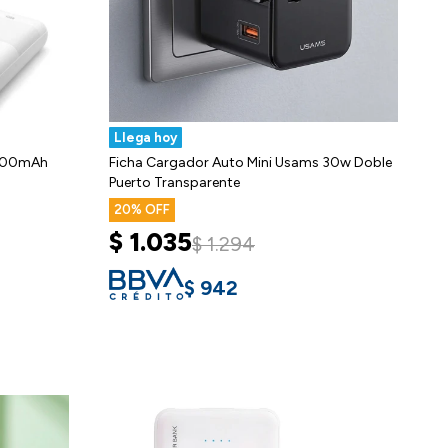
Llega hoy
0000mAh
Ficha Cargador Auto Mini Usams 30w Doble
Puerto Transparente
20
$
1.035
$
1.294
$
942