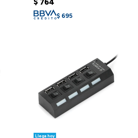
$
764
$
695
Llega hoy