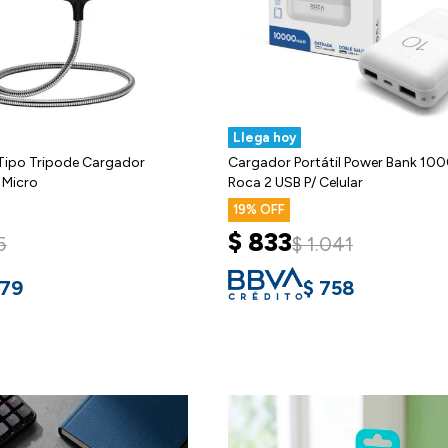
Llega hoy
Tipo Tripode Cargador
Cargador Portátil Power Bank 1
 Micro
Roca 2 USB P/ Celular
19
$
833
5
$
1.041
179
$
758