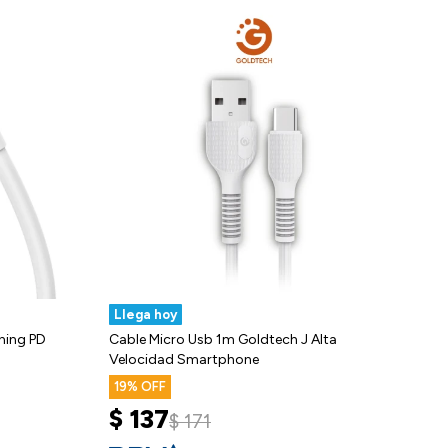
Llega hoy
ning PD
Cable Micro Usb 1m Goldtech J Alta
Velocidad Smartphone
19
$
137
$
171