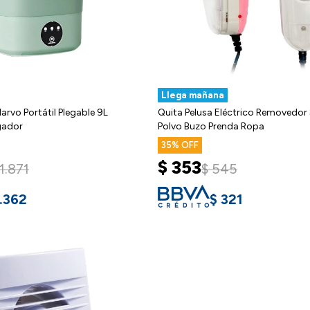
Llega mañana
arvo Portátil Plegable 9L
Quita Pelusa Eléctrico Removedor
gador
Polvo Buzo Prenda Ropa
35
$
353
1.871
$
545
.362
$
321