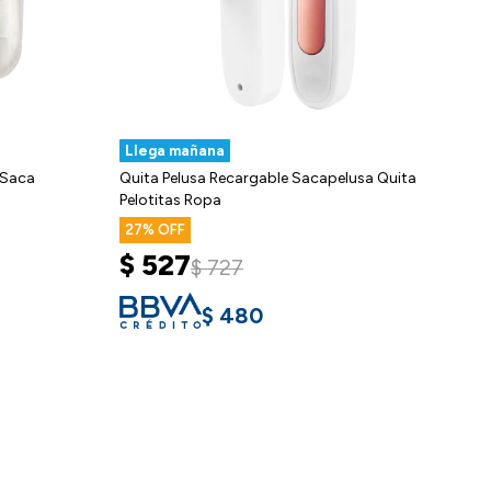
Llega mañana
 Saca
Quita Pelusa Recargable Sacapelusa Quita
Pelotitas Ropa
27
$
527
$
727
$
480