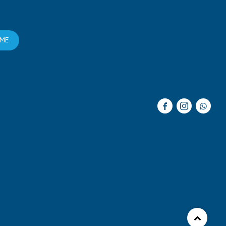
RME


