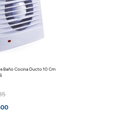
ire Baño Cocina Ducto 10 Cm
6
85
500