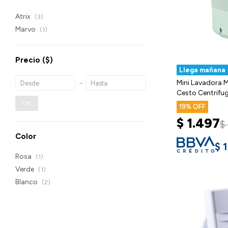
Atrix
(3)
Marvo
(1)
Precio
($)
Llega mañana
Mini Lavadora M
Cesto Centrifu
OK
19
$
1.497
$
Color
$
1
Rosa
(1)
Verde
(1)
Blanco
(2)