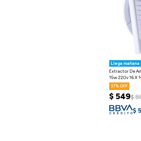
Llega mañana
Extractor De A
15w 220v 16 X 1
37
$
549
$
8
$