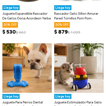
Llega hoy
Llega hoy
Juguete Expandible Rascador
Rascador Gato Sillon Amurar
De Gatos Dona Acordeon Yerba
Pared Tornillos Pom Pom
Juguete
20
20
$
530
$
879
$
663
$
1.099
Llega hoy
Llega hoy
Juguete Para Perros Dental
Juguete Estimulador Para Gato