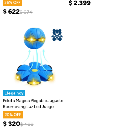
Interactivo
$
2.399
36
$
622
$
974
Llega hoy
Pelota Magica Plegable Juguete
Boomerang Luz Led Juego
20
$
320
$
400