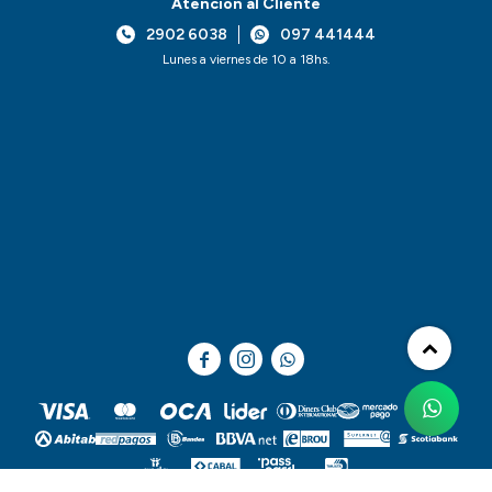
Atención al Cliente
2902 6038
097 441444
Lunes a viernes de 10 a 18hs.


