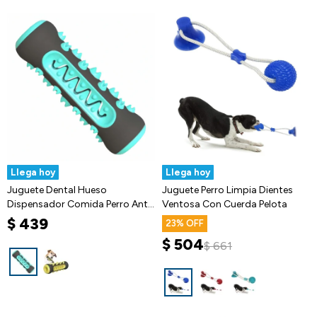
Llega hoy
Llega hoy
Juguete Dental Hueso
Juguete Perro Limpia Dientes
Dispensador Comida Perro Anti
Ventosa Con Cuerda Pelota
Sarro
$
439
23
$
504
$
661