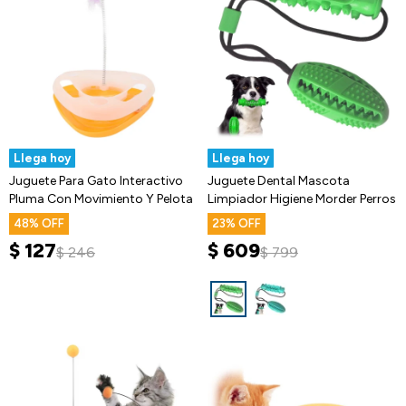
Llega hoy
Llega hoy
Juguete Para Gato Interactivo
Juguete Dental Mascota
Pluma Con Movimiento Y Pelota
Limpiador Higiene Morder Perros
48
23
$
127
$
609
$
246
$
799