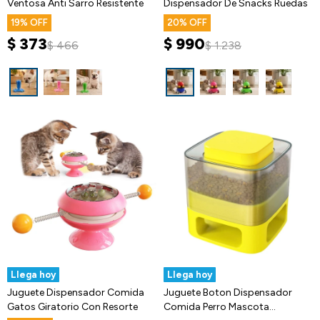
Ventosa Anti Sarro Resistente
Dispensador De Snacks Ruedas
19
20
$
373
$
990
$
466
$
1.238
Llega hoy
Llega hoy
Juguete Dispensador Comida
Juguete Boton Dispensador
Gatos Giratorio Con Resorte
Comida Perro Mascota