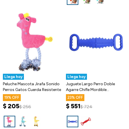
Llega hoy
Llega hoy
Peluche Mascota Jirafa Sonido
Juguete Largo Perro Doble
Perros Gatos Cuerda Resistente
Agarre Chifle Mordible
Resistente
19
23
$
205
$
551
$
256
$
724