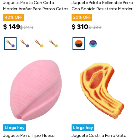
Juguete Pelota Con Cinta
Juguete Pelota Rellenable Perro
Morder Arañar Para Perros Gatos
Con Sonido Resistente Morder
40
20
$
149
$
310
$
249
$
388
Llega hoy
Llega hoy
Juguete Perro Tipo Hueso
Juguete Costilla Perro Gato