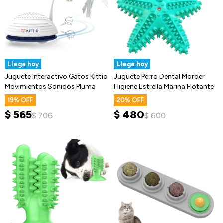
Llega hoy
Llega hoy
Juguete Interactivo Gatos Kittio
Juguete Perro Dental Morder
Movimientos Sonidos Pluma
Higiene Estrella Marina Flotante
19
20
$
565
$
480
$
706
$
600