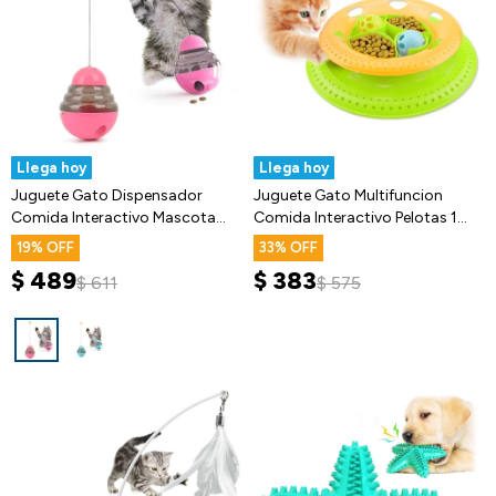
Llega hoy
Llega hoy
Juguete Gato Dispensador
Juguete Gato Multifuncion
Comida Interactivo Mascota
Comida Interactivo Pelotas 1
Alimento
Nivel
19
33
$
489
$
383
$
611
$
575