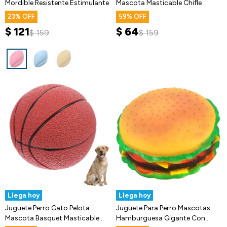
Mordible Resistente Estimulante
Mascota Masticable Chifle
23
59
$
121
$
64
$
159
$
159
Llega hoy
Llega hoy
Juguete Perro Gato Pelota
Juguete Para Perro Mascotas
Mascota Basquet Masticable
Hamburguesa Gigante Con