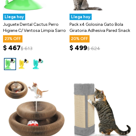
Llega hoy
Llega hoy
Juguete Dental Cactus Perro
Pack x4 Golosina Gato Bola
Higiene C/ Ventosa Limpia Sarro
Giratoria Adhesiva Pared Snack
23
20
$
467
$
499
$
613
$
624