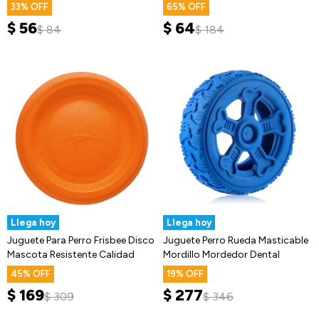
Chifle
Chifle
33
65
$
56
$
64
$
84
$
184
Llega hoy
Llega hoy
Juguete Para Perro Frisbee Disco
Juguete Perro Rueda Masticable
Mascota Resistente Calidad
Mordillo Mordedor Dental
45
19
$
169
$
277
$
309
$
346