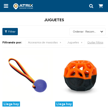

JUGUETES
Recomendados
Filtrando por:
Accesorios de mascotas
Juguetes
Quitar filtros
Llega hoy
Llega hoy