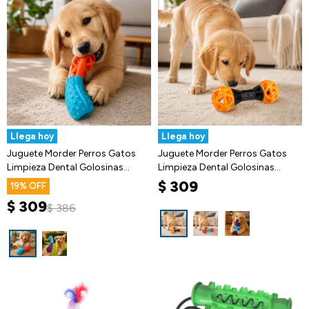
Llega hoy
Llega hoy
Juguete Morder Perros Gatos
Juguete Morder Perros Gatos
Limpieza Dental Golosinas
Limpieza Dental Golosinas
Premio
Premio
$
309
19
$
309
$
386