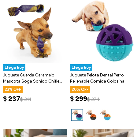
Llega hoy
Llega hoy
Juguete Cuerda Caramelo
Juguete Pelota Dental Perro
Mascota Soga Sonido Chifle
Rellenable Comida Golosina
Grande
23
20
$
237
$
299
$
311
$
374