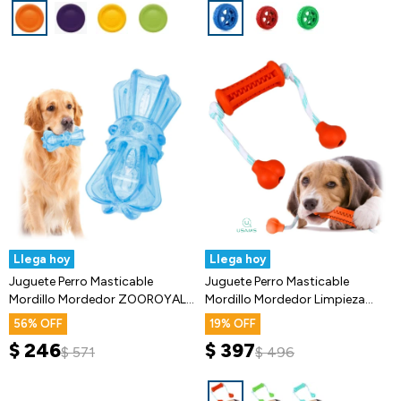
Llega hoy
Llega hoy
Juguete Perro Masticable
Juguete Perro Masticable
Mordillo Mordedor ZOOROYAL
Mordillo Mordedor Limpieza
Dental
Dental
56
19
$
246
$
397
$
571
$
496