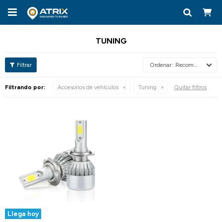

TUNING
Recomendados
Filtrando por:
Accesorios de vehículos
Tuning
Quitar filtros
Llega hoy