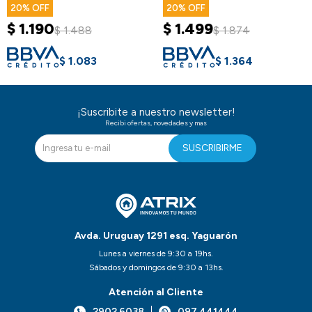
Nórdica
Interior
20
20
$
1.190
$
1.499
$
1.488
$
1.874
$
1.083
$
1.364
¡Suscribite a nuestro newsletter!
Recibi ofertas, novedades y mas
SUSCRIBIRME
Avda. Uruguay 1291 esq. Yaguarón
Lunes a viernes de 9:30 a 19hs.
Sábados y domingos de 9:30 a 13hs.
Atención al Cliente
2902 6038
097 441444