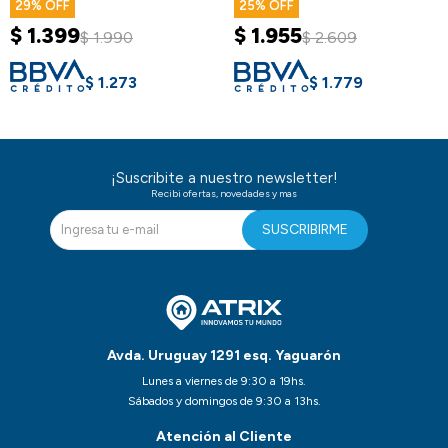
29
25
$
1.399
$
1.955
$
1.990
$
2.609
$
1.273
$
1.779
¡Suscribite a nuestro newsletter!
Recibi ofertas, novedades y mas
SUSCRIBIRME
Avda. Uruguay 1291 esq. Yaguarón
Lunes a viernes de 9:30 a 19hs.
Sábados y domingos de 9:30 a 13hs.
Atención al Cliente