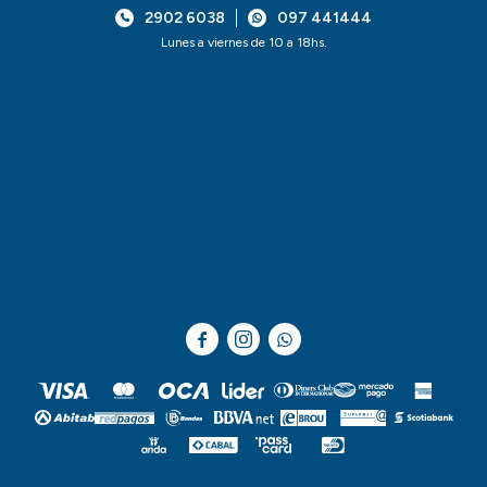
2902 6038
097 441444
Lunes a viernes de 10 a 18hs.


