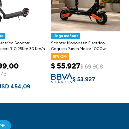
na
Llega mañana
ectrico Scooter
Scooter Monopatín Eléctrico
cept R10 25Km 30 Km/h
Gogreen Punch Motor 1000w
60km/h
19
99,00
$
55.927
$
69.908
,75
$
53.927
USD
454,09
RME