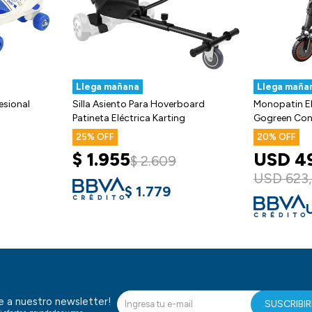
Llega mañana
Llega maña
esional
Silla Asiento Para Hoverboard
Monopatin El
Patineta Eléctrica Karting
Gogreen Con
25
20
$
1.955
USD
4
$
2.609
USD
623
$
1.779
te a nuestro newsletter!
SUSCRIBI