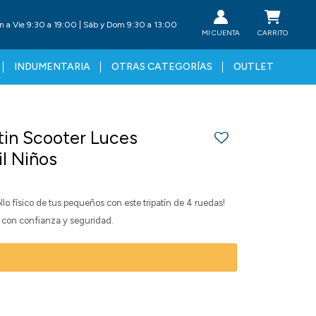
n a Vie 9:30 a 19:00 | Sáb y Dom 9:30 a 13:00
INDUMENTARIA
OTRAS CATEGORÍAS
OUTLET
tin Scooter Luces
il Niños
ollo físico de tus pequeños con este tripatín de 4 ruedas!
 con confianza y seguridad.
: