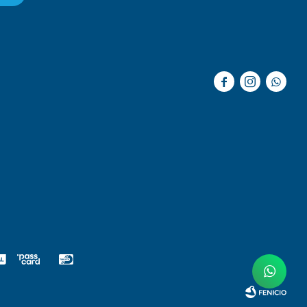


