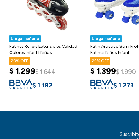
Llega mañana
Llega mañana
Patines Rollers Extensibles Calidad
Patin Artistico Semi Prof
Colores Infantil Niños
Patines Niños Infantil
20
29
$
1.299
$
1.399
$
1.644
$
1.990
$
1.182
$
1.273
¡Suscribi