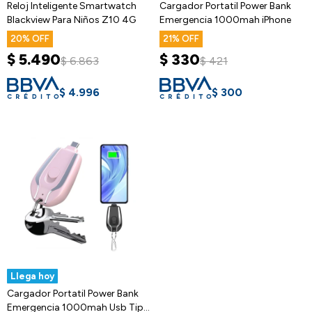
Reloj Inteligente Smartwatch
Cargador Portatil Power Bank
Blackview Para Niños Z10 4G
Emergencia 1000mah iPhone
20
21
$
5.490
$
330
$
6.863
$
421
$
4.996
$
300
Llega hoy
Cargador Portatil Power Bank
Emergencia 1000mah Usb Tipo