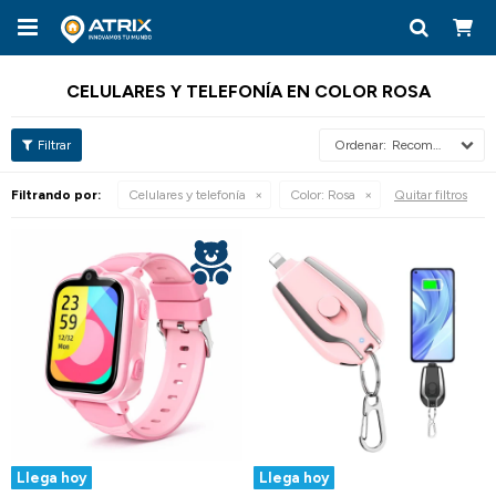

CELULARES Y TELEFONÍA EN COLOR ROSA
Recomendados
Filtrando por:
Celulares y telefonía
Color:
Rosa
Quitar filtros
Llega hoy
Llega hoy