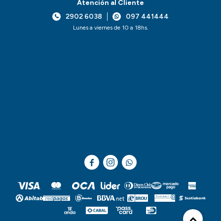
Atención al Cliente
2902 6038
097 441444
Lunes a viernes de 10 a 18hs.


