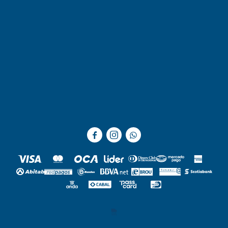


