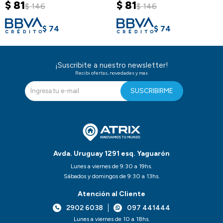
$
81
$
81
$
146
$
146
$
74
$
74
¡Suscribite a nuestro newsletter!
Recibi ofertas, novedades y mas
SUSCRIBIRME
Avda. Uruguay 1291 esq. Yaguarón
Lunes a viernes de 9:30 a 19hs.
Sábados y domingos de 9:30 a 13hs.
Atención al Cliente
2902 6038
097 441444
Lunes a viernes de 10 a 18hs.