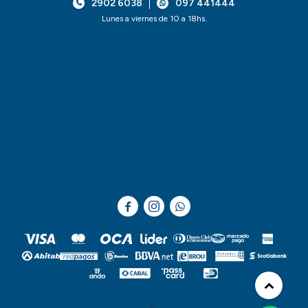
2902 6038
097 441444
Lunes a viernes de 10 a 18hs.


