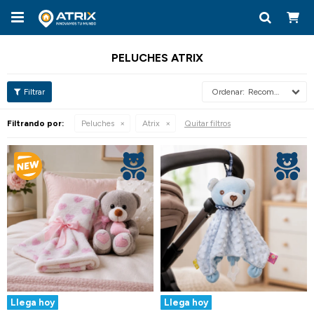

PELUCHES ATRIX
Recomendados
Filtrando por:
Peluches
Atrix
Quitar filtros
Llega hoy
Llega hoy