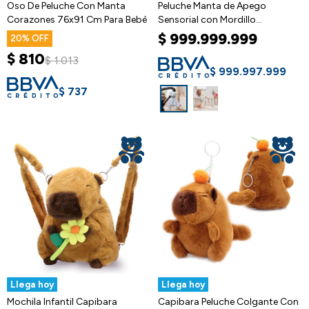
Oso De Peluche Con Manta
Peluche Manta de Apego
Corazones 76x91 Cm Para Bebé
Sensorial con Mordillo
Hipopótamo
$
999.999.999
20
$
810
$
1.013
$
999.997.999
$
737
Llega hoy
Llega hoy
Mochila Infantil Capibara
Capibara Peluche Colgante Con