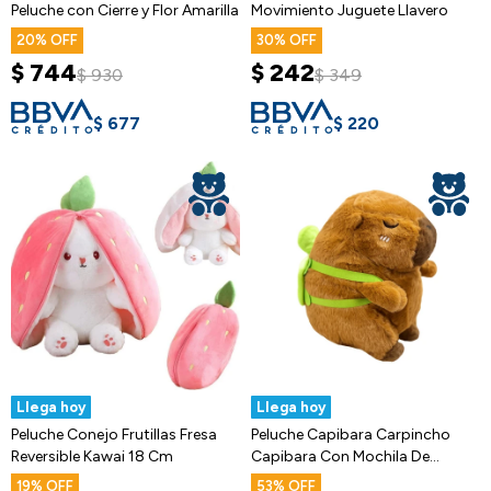
Peluche con Cierre y Flor Amarilla
Movimiento Juguete Llavero
20
30
$
744
$
242
$
930
$
349
$
677
$
220
Llega hoy
Llega hoy
Peluche Conejo Frutillas Fresa
Peluche Capibara Carpincho
Reversible Kawai 18 Cm
Capibara Con Mochila De
Tortuga
19
53