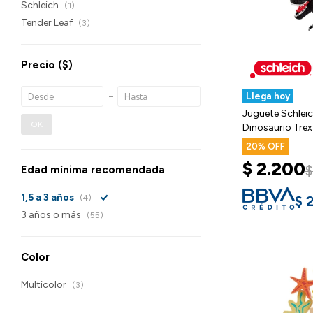
Schleich
(1)
Tender Leaf
(3)
Precio
($)
Llega hoy
Juguete Schleic
OK
Dinosaurio Trex
20
$
2.200
$
Edad mínima recomendada
1,5 a 3 años
$
(4)
3 años o más
(55)
Color
Multicolor
(3)