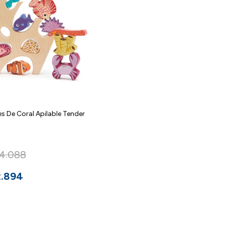
es De Coral Apilable Tender
4.088
2.894