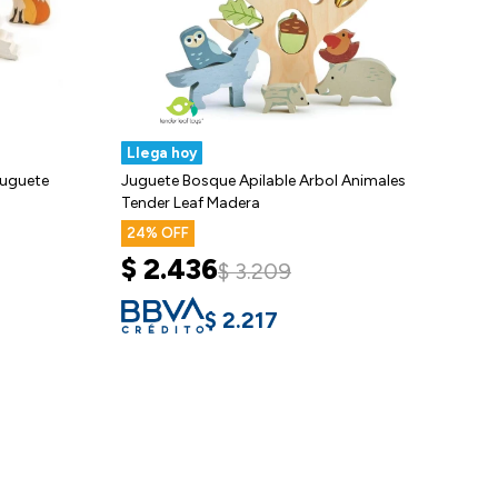
Llega hoy
Juguete
Juguete Bosque Apilable Arbol Animales
Tender Leaf Madera
24
$
2.436
$
3.209
$
2.217