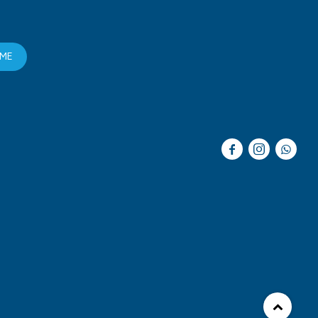
RME


