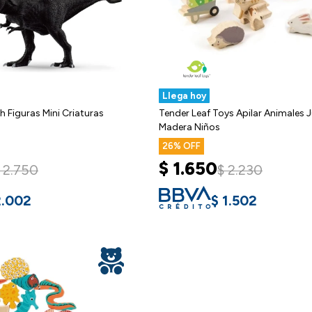
Llega hoy
h Figuras Mini Criaturas
Tender Leaf Toys Apilar Animales 
Madera Niños
26
$
1.650
2.750
$
2.230
2.002
$
1.502