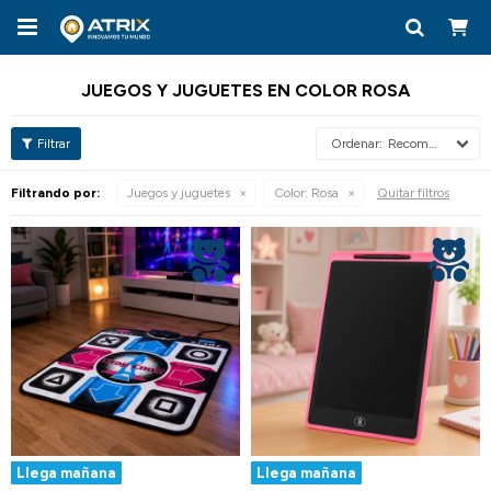

JUEGOS Y JUGUETES EN COLOR ROSA
Recomendados
Filtrando por:
Juegos y juguetes
Color:
Rosa
Quitar filtros
Llega mañana
Llega mañana