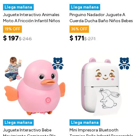
Llega mañana
Llega mañana
Juguete Interactivo Animales
Pinguino Nadador Juguete A
Moto A Fricción Infantil Niños
Cuerda Ducha Baño Niños Bebes
19
36
$
197
$
171
$
246
$
271
Llega mañana
Llega mañana
Juguete Interactivo Bebe
Mini Impresora Bluetooth