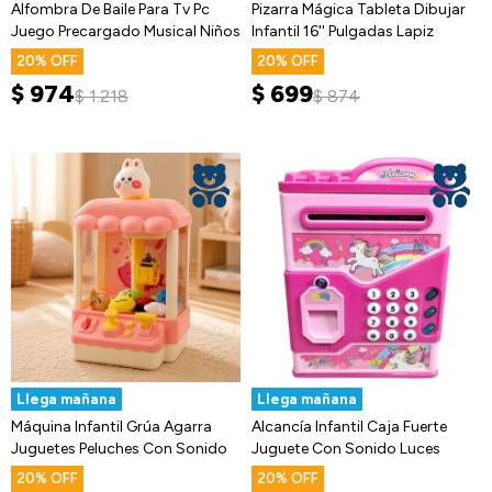
Alfombra De Baile Para Tv Pc
Pizarra Mágica Tableta Dibujar
Juego Precargado Musical Niños
Infantil 16'' Pulgadas Lapiz
20
20
$
974
$
699
$
1.218
$
874
Llega mañana
Llega mañana
Máquina Infantil Grúa Agarra
Alcancía Infantil Caja Fuerte
Juguetes Peluches Con Sonido
Juguete Con Sonido Luces
20
20