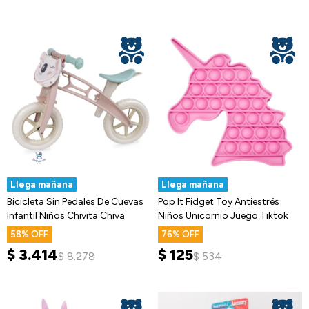
Llega mañana
Llega mañana
Bicicleta Sin Pedales De Cuevas
Pop It Fidget Toy Antiestrés
Infantil Niños Chivita Chiva
Niños Unicornio Juego Tiktok
58
76
$
3.414
$
125
$
8.278
$
534