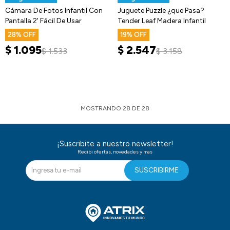
Cámara De Fotos Infantil Con
Juguete Puzzle ¿que Pasa?
Pantalla 2' Fácil De Usar
Tender Leaf Madera Infantil
28
19
$
1.095
$
2.547
$
1.533
$
3.158
MOSTRANDO
28
DE
28
¡Suscribite a nuestro newsletter!
Recibi ofertas, novedades y mas
SUSCRIBIRME