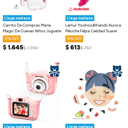
Llega mañana
Llega mañana
Carrito De Compras María
Lemur Yoohoo&friends Aurora
Magic De Cuevas Niños Juguete
Peluche Felpa Calidad Suave
17
19
$
1.645
$
613
$
1.990
$
761
Llega mañana
Llega mañana