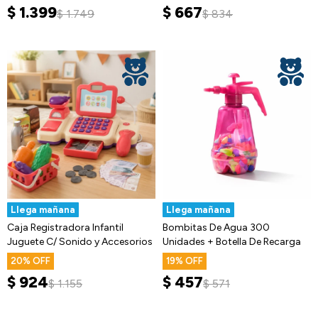
$
1.399
$
667
$
1.749
$
834
Llega mañana
Llega mañana
Caja Registradora Infantil
Bombitas De Agua 300
Juguete C/ Sonido y Accesorios
Unidades + Botella De Recarga
20
19
$
924
$
457
$
1.155
$
571