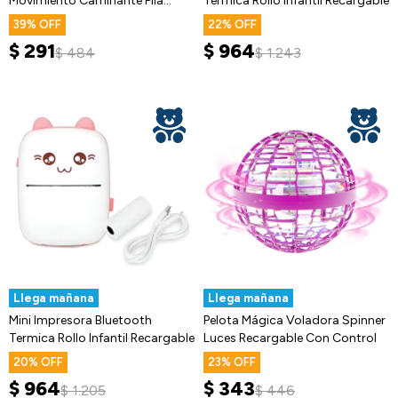
Movimiento Caminante Pila
Termica Rollo Infantil Recargable
Infantil
39
22
$
291
$
964
$
484
$
1.243
Llega mañana
Llega mañana
Mini Impresora Bluetooth
Pelota Mágica Voladora Spinner
Termica Rollo Infantil Recargable
Luces Recargable Con Control
20
23
$
964
$
343
$
1.205
$
446