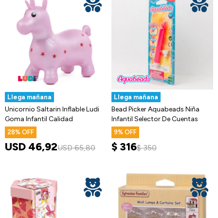
Llega mañana
Llega mañana
Unicornio Saltarin Inflable Ludi
Bead Picker Aquabeads Niña
Goma Infantil Calidad
Infantil Selector De Cuentas
28
9
USD
46,92
$
316
USD
65,80
$
350