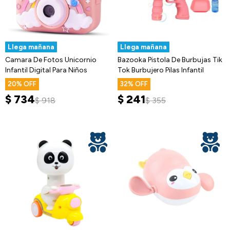
Llega mañana
Llega mañana
Camara De Fotos Unicornio
Bazooka Pistola De Burbujas Tik
Infantil Digital Para Niños
Tok Burbujero Pilas Infantil
20
32
$
734
$
241
$
918
$
355