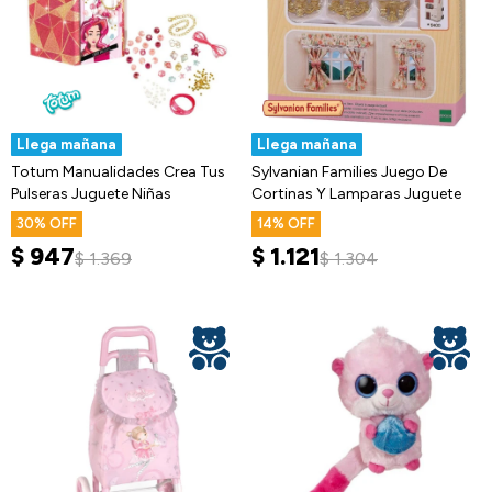
Llega mañana
Llega mañana
Totum Manualidades Crea Tus
Sylvanian Families Juego De
Pulseras Juguete Niñas
Cortinas Y Lamparas Juguete
30
14
$
947
$
1.121
$
1.369
$
1.304