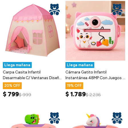
Llega mañana
Llega mañana
Carpa Casita Infantil
Cámara Gatito Infantil
Desarmable C/ Ventanas Diseño
Instantánea 48MP Con Juegos Y
Infantil
Música
20
19
$
799
$
1.789
$
999
$
2.236