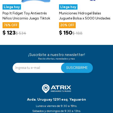
Llega hoy
Llega hoy
Pop It Fidget Toy Antiestrés
Municiones Hidrogel Balas
Niños Unicornio Juego Tiktok
Juguete Bolsa x 5000 Unidades
76
20
$
123
$
150
$
534
$
188
¡Suscribite a nuestro newsletter!
Recibi ofertas, novedades y mas
SUSCRIBIRME
Avda. Uruguay 1291 esq. Yaguarón
Lunes a viernes de 9:30 a 19hs.
Sábados y domingos de 9:30 a 13hs.