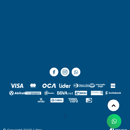



© Copyright 2026 / Atrix