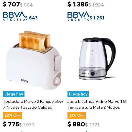
$
707
$
1.386
$
884
$
1.924
$
643
$
1.261
Llega hoy
Llega hoy
Tostadora Marvo 2 Panes 750w
Jarra Eléctrica Vidrio Marvo 1.8l
7 Niveles Tostado Calidad
Temperatura Mate 2 Modos
28
33
$
775
$
880
$
1.079
$
1.321