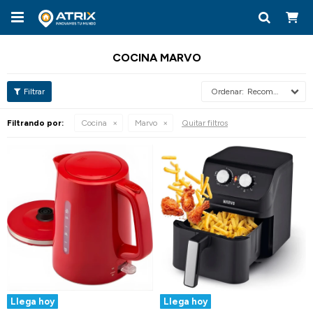

COCINA MARVO
Recomendados
Filtrando por:
Cocina
Marvo
Quitar filtros
Llega hoy
Llega hoy