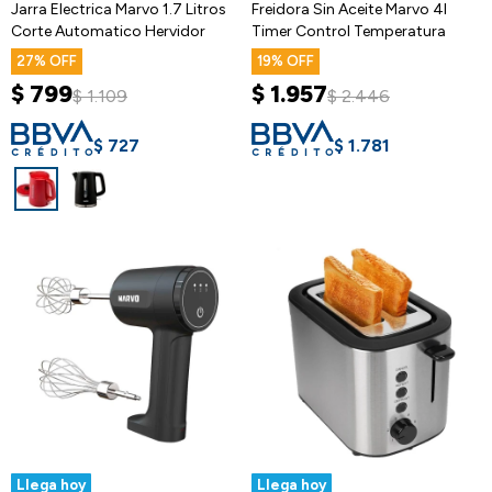
Jarra Electrica Marvo 1.7 Litros
Freidora Sin Aceite Marvo 4l
Corte Automatico Hervidor
Timer Control Temperatura
27
19
$
799
$
1.957
$
1.109
$
2.446
$
727
$
1.781
Llega hoy
Llega hoy