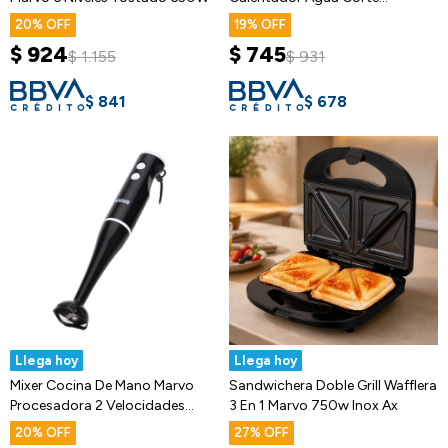
Automatico
20
19
$
924
$
745
$
1.155
$
931
$
841
$
678
Llega hoy
Llega hoy
Mixer Cocina De Mano Marvo
Sandwichera Doble Grill Wafflera
Procesadora 2 Velocidades
3 En 1 Marvo 750w Inox Ax
Batidor
20
27