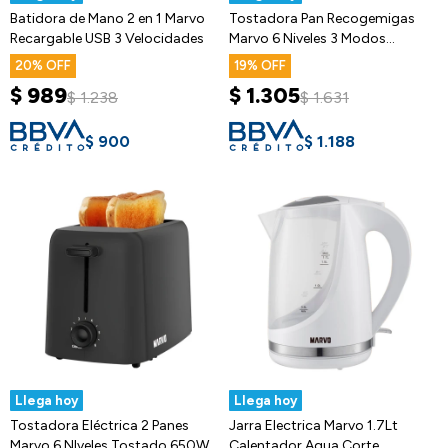
Batidora de Mano 2 en 1 Marvo
Tostadora Pan Recogemigas
Recargable USB 3 Velocidades
Marvo 6 Niveles 3 Modos
Electrica
20
19
$
989
$
1.305
$
1.238
$
1.631
$
900
$
1.188
Llega hoy
Llega hoy
Tostadora Eléctrica 2 Panes
Jarra Electrica Marvo 1.7Lt
Marvo 6 NIveles Tostado 650W
Calentador Agua Corte