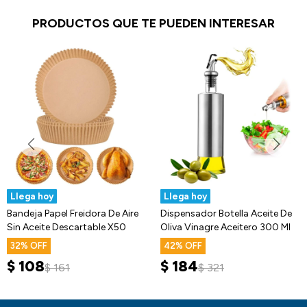
PRODUCTOS QUE TE PUEDEN INTERESAR
Llega hoy
Llega hoy
Bandeja Papel Freidora De Aire
Dispensador Botella Aceite De
Sin Aceite Descartable X50
Oliva Vinagre Aceitero 300 Ml
32
42
$
108
$
184
$
161
$
321