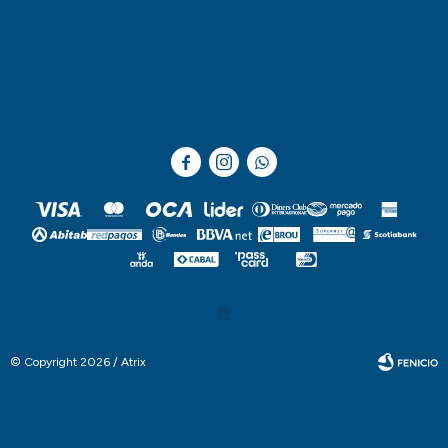



© Copyright 2026 / Atrix