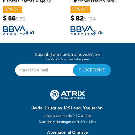
Macetas Plantas Viaje X2
Funciones Presión Para
Manguera
37
55
$
56
$
82
$
89
$
184
$
51
$
75
¡Suscribite a nuestro newsletter!
Recibi ofertas, novedades y mas
SUSCRIBIRME
Avda. Uruguay 1291 esq. Yaguarón
Lunes a viernes de 9:30 a 19hs.
Sábados y domingos de 9:30 a 13hs.
Atención al Cliente