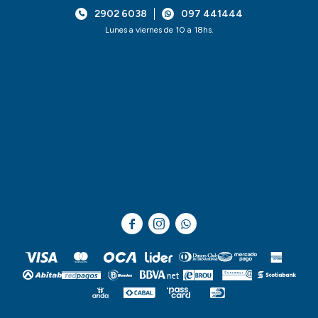
2902 6038
097 441444
Lunes a viernes de 10 a 18hs.


