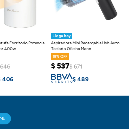
Llega hoy
stufa Escritorio Potencia
Aspiradora Mini Recargable Usb Auto
dor 400w
Teclado Oficina Mano
19
$
537
646
$
671
$
406
$
489
RME