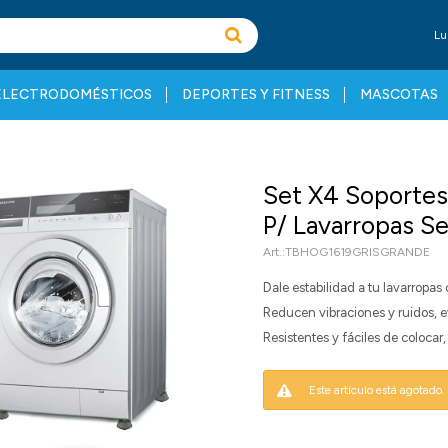
Lu
ELECTRODOMÉSTICOS
DEPORTES Y FITNESS
MASCOTAS
Set X4 Soportes
P/ Lavarropas S
TBHOG1619GRISGRANDE
Dale estabilidad a tu lavarropas
Reducen vibraciones y ruidos, e
Resistentes y fáciles de colocar
Este artículo está agotado.