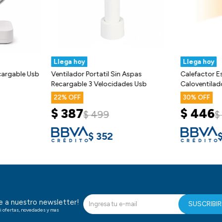
Llega hoy
Llega hoy
ecargable Usb
Ventilador Portatil Sin Aspas
Calefactor E
Recargable 3 Velocidades Usb
Caloventila
22
30
$
387
$
446
$
499
$
$
352
te a nuestro newsletter!
SUSCRIBI
i ofertas, novedades y mas