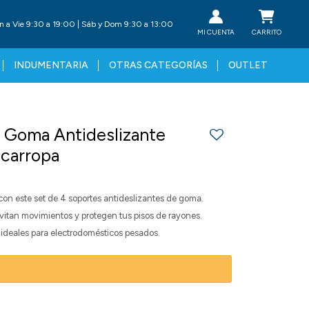
n a Vie 9:30 a 19:00 | Sáb y Dom 9:30 a 13:00
INDUMENTARIA
OTRAS CATEGORÍAS
OUTLET
 Goma Antideslizante
ecarropa
 con este set de 4 soportes antideslizantes de goma.
vitan movimientos y protegen tus pisos de rayones.
, ideales para electrodomésticos pesados.