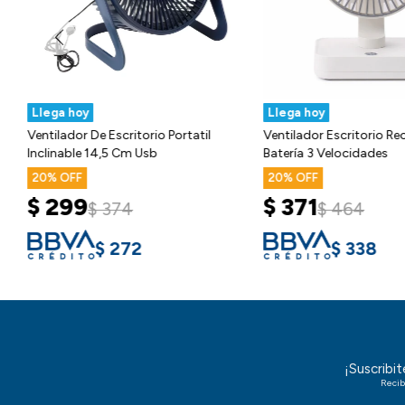
Llega hoy
Llega hoy
Ventilador De Escritorio Portatil
Ventilador Escritorio R
Inclinable 14,5 Cm Usb
Batería 3 Velocidades
20
20
$
299
$
371
$
374
$
464
$
272
$
338
¡Suscribi
Recib