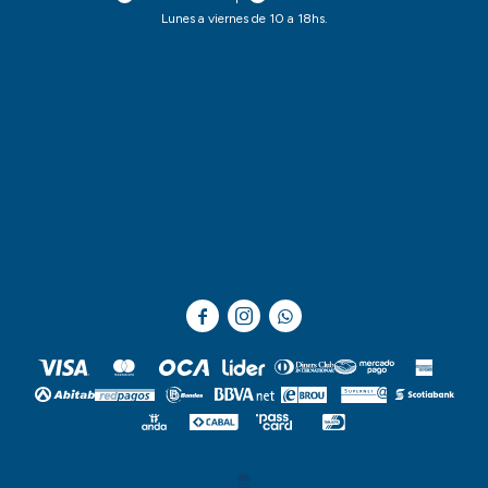
Lunes a viernes de 10 a 18hs.


