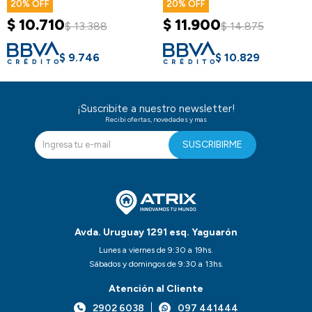
20
20
$
10.710
$
11.900
$
13.388
$
14.875
$
9.746
$
10.829
¡Suscribite a nuestro newsletter!
Recibi ofertas, novedades y mas
SUSCRIBIRME
Avda. Uruguay 1291 esq. Yaguarón
Lunes a viernes de 9:30 a 19hs.
Sábados y domingos de 9:30 a 13hs.
Atención al Cliente
2902 6038
097 441444