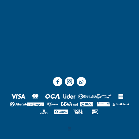


