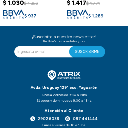
$
1.030
$
1.417
$
1.352
$
1.771
$
937
$
1.289
¡Suscribite a nuestro newsletter!
Recibi ofertas, novedades y mas
SUSCRIBIRME
Avda. Uruguay 1291 esq. Yaguarón
Lunes a viernes de 9:30 a 19hs.
Sábados y domingos de 9:30 a 13hs.
Atención al Cliente
2902 6038
097 441444
Lunes a viernes de 10 a 18hs.