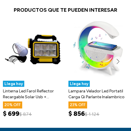
PRODUCTOS QUE TE PUEDEN INTERESAR
Llega hoy
Llega hoy
Linterna Led Farol Reflector
Lampara Velador Led Portatil
Recargable Solar Usb +
Carga Qi Parlante Inalambrico
Lampara
20
23
$
699
$
856
$
874
$
1.124