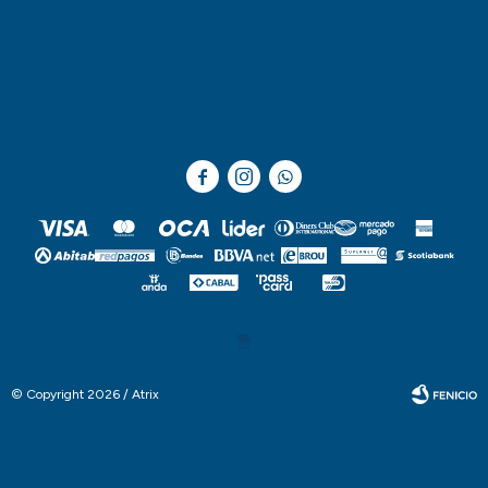



© Copyright 2026 / Atrix