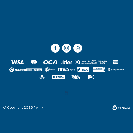



© Copyright 2026 / Atrix