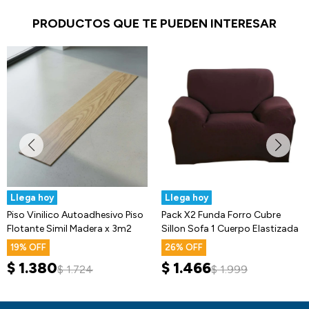
PRODUCTOS QUE TE PUEDEN INTERESAR
Llega hoy
Llega hoy
Piso Vinilico Autoadhesivo Piso
Pack X2 Funda Forro Cubre
Flotante Simil Madera x 3m2
Sillon Sofa 1 Cuerpo Elastizada
19
26
$
1.380
$
1.466
$
1.724
$
1.999