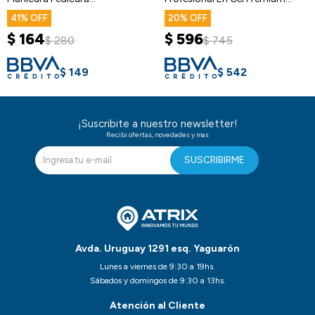
Compartimiento
48w
41
20
$
164
$
596
$
280
$
745
$
149
$
542
¡Suscribite a nuestro newsletter!
Recibi ofertas, novedades y mas
SUSCRIBIRME
Avda. Uruguay 1291 esq. Yaguarón
Lunes a viernes de 9:30 a 19hs.
Sábados y domingos de 9:30 a 13hs.
Atención al Cliente