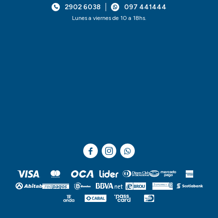
2902 6038
097 441444
Lunes a viernes de 10 a 18hs.


