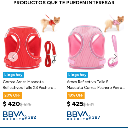
PRODUCTOS QUE TE PUEDEN INTERESAR
Llega hoy
Llega hoy
Correa Arnes Mascota
Arnes Reflectivo Talle S
Reflectivos Talle XS Pechero
Mascota Correa Pechero Perros
Gato Perro
Gatos
20
19
$
420
$
425
$
525
$
531
$
382
$
387