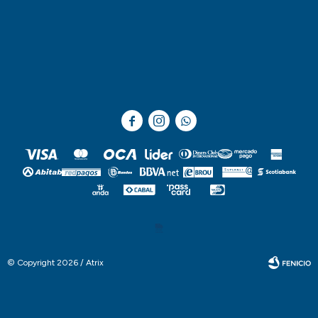



© Copyright 2026 / Atrix