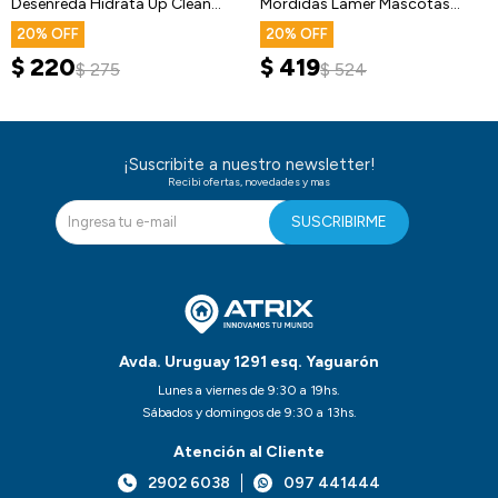
Desenreda Hidrata Up Clean
Mordidas Lamer Mascotas
750ml
Perro
20
20
$
220
$
419
$
275
$
524
¡Suscribite a nuestro newsletter!
Recibi ofertas, novedades y mas
SUSCRIBIRME
Avda. Uruguay 1291 esq. Yaguarón
Lunes a viernes de 9:30 a 19hs.
Sábados y domingos de 9:30 a 13hs.
Atención al Cliente
2902 6038
097 441444