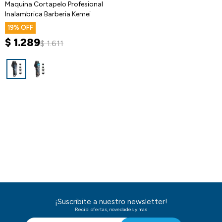
Maquina Cortapelo Profesional
Inalambrica Barberia Kemei
19
$
1.289
$
1.611
¡Suscribite a nuestro newsletter!
Recibi ofertas, novedades y mas