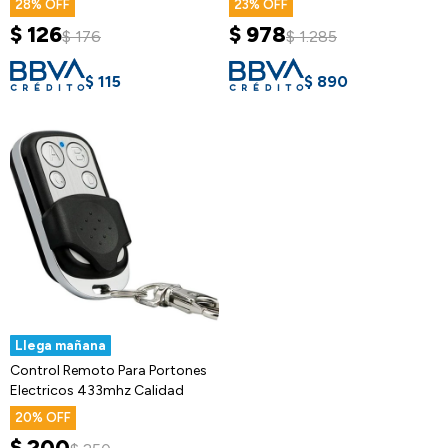
28
23
$
126
$
978
$
176
$
1.285
$
115
$
890
Llega mañana
Control Remoto Para Portones
Electricos 433mhz Calidad
20
$
200