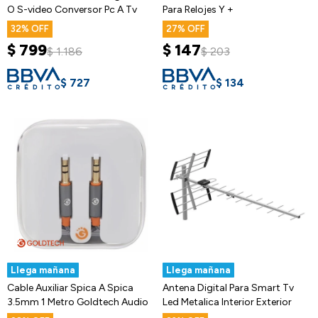
O S-video Conversor Pc A Tv
Para Relojes Y +
32
27
$
799
$
147
$
1.186
$
203
$
727
$
134
Llega mañana
Llega mañana
Cable Auxiliar Spica A Spica
Antena Digital Para Smart Tv
3.5mm 1 Metro Goldtech Audio
Led Metalica Interior Exterior