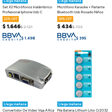
Llega mañana
Llega mañana
Set X2 Micrófonos Inalámbrico
Micrófono Karaoke + Parlante
Profesional Iphone Usb C
Bluetooth Usb Rosado Niños
22
38
$
1.646
$
434
$
2.121
$
703
$
1.498
$
395
Llega mañana
Llega mañana
Convertidor De Video Vga A Rca
Pila Bateria Lithium Litio Cr2032