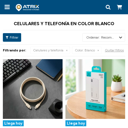

CELULARES Y TELEFONÍA EN COLOR BLANCO
Recomendados
Filtrando por:
Celulares y telefonía
Color:
Blanco
Quitar filtros
Llega hoy
Llega hoy