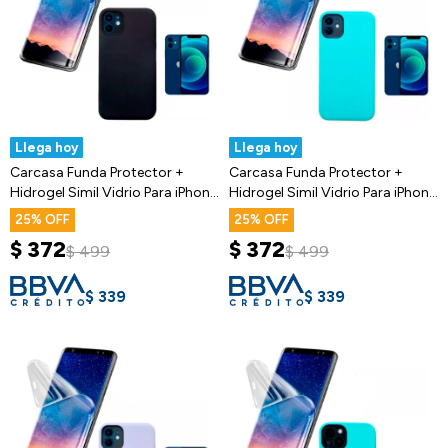
Llega hoy
Llega hoy
Carcasa Funda Protector +
Carcasa Funda Protector +
Hidrogel Simil Vidrio Para iPhone
Hidrogel Simil Vidrio Para iPhone
12
12
25
25
$
372
$
372
$
499
$
499
$
339
$
339