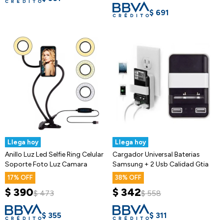
$
691
Llega hoy
Llega hoy
Anillo Luz Led Selfie Ring Celular
Cargador Universal Baterias
Soporte Foto Luz Camara
Samsung + 2 Usb Calidad Gtia
17
38
$
390
$
342
$
473
$
558
$
355
$
311