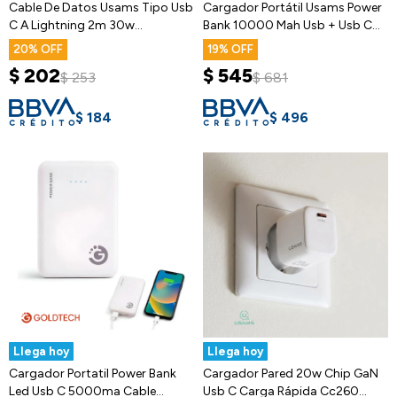
Cable De Datos Usams Tipo Usb
Cargador Portátil Usams Power
C A Lightning 2m 30w
Bank 10000 Mah Usb + Usb C
480mbps
2A
20
19
$
202
$
545
$
253
$
681
$
184
$
496
Llega hoy
Llega hoy
Cargador Portatil Power Bank
Cargador Pared 20w Chip GaN
Led Usb C 5000ma Cable
Usb C Carga Rápida Cc260