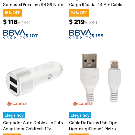
Somostel Premium S8 S9 Note
Carga Rápida 2.4 A + Cable
8
220v
16
24
$
118
$
219
$
142
$
289
$
107
$
199
Llega hoy
Llega hoy
Cargador Auto Doble Usb 2.4a
Cable De Datos Usb Tipo
Adaptador Goldtech 12v
Lightning iPhone 1 Metro
Goldtech Ax