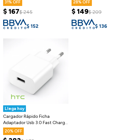
31
28
$
167
$
149
$
245
$
209
$
152
$
136
Llega hoy
Cargador Rápido Ficha
Adaptador Usb 3.0 Fast Charge
Celular
20