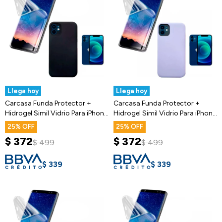
Llega hoy
Llega hoy
Carcasa Funda Protector +
Carcasa Funda Protector +
Hidrogel Simil Vidrio Para iPhone
Hidrogel Simil Vidrio Para iPhone
11
11
25
25
$
372
$
372
$
499
$
499
$
339
$
339