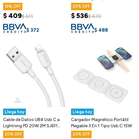
Goldtech
Usams
19
20
$
409
$
536
$
511
$
670
$
372
$
488
Llega hoy
Llega hoy
Cable de Datos U84 Usb C a
Cargador Magnético Portátil
Lightning PD 20W 2M SJ611
Plegable 3 En 1 Tipo Usb C 15W
Usams
20
20