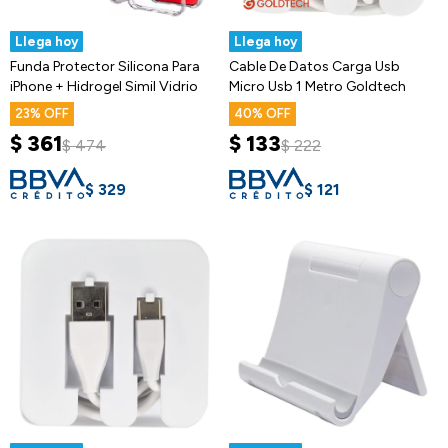
Llega hoy
Llega hoy
Funda Protector Silicona Para
Cable De Datos Carga Usb
iPhone + Hidrogel Simil Vidrio
Micro Usb 1 Metro Goldtech
23
40
$
361
$
133
$
474
$
222
$
329
$
121