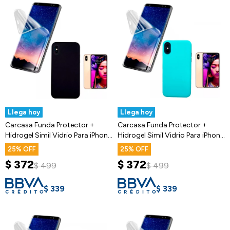
Llega hoy
Llega hoy
Carcasa Funda Protector +
Carcasa Funda Protector +
Hidrogel Simil Vidrio Para iPhone
Hidrogel Simil Vidrio Para iPhone
X/XS
X/XS
25
25
$
372
$
372
$
499
$
499
$
339
$
339