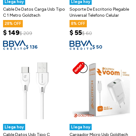
Llega hoy
Llega hoy
Cable De Datos Carga Usb Tipo
Soporte De Escritorio Plegable
C 1 Metro Goldtech
Universal Telefono Celular
28
8
$
149
$
55
$
209
$
60
$
136
$
50
Llega hoy
Llega hoy
Cable Datos Usb Tipo C
Cargador Micro Usb Goldtech