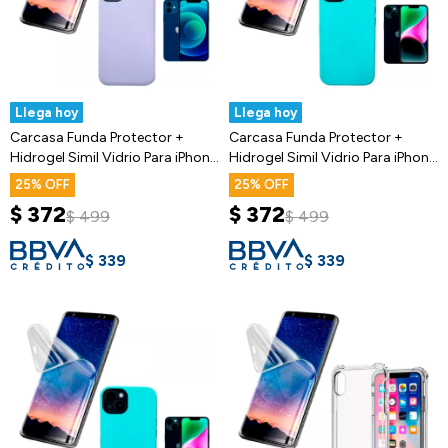
Llega hoy
Llega hoy
Carcasa Funda Protector +
Carcasa Funda Protector +
Hidrogel Simil Vidrio Para iPhone
Hidrogel Simil Vidrio Para iPhone
12
13
25
25
$
372
$
372
$
499
$
499
$
339
$
339