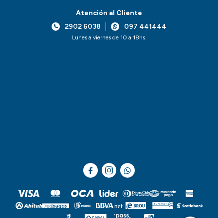
Atención al Cliente
2902 6038
097 441444
Lunes a viernes de 10 a 18hs.


