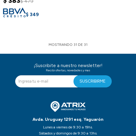
$
383
$
479
$
349
MOSTRANDO
31
DE
31
¡Suscribite a nuestro newsletter!
Recibi ofertas, novedades y mas
SUSCRIBIRME
Avda. Uruguay 1291 esq. Yaguarón
Lunes a viernes de 9:30 a 19hs.
Sábados y domingos de 9:30 a 13hs.