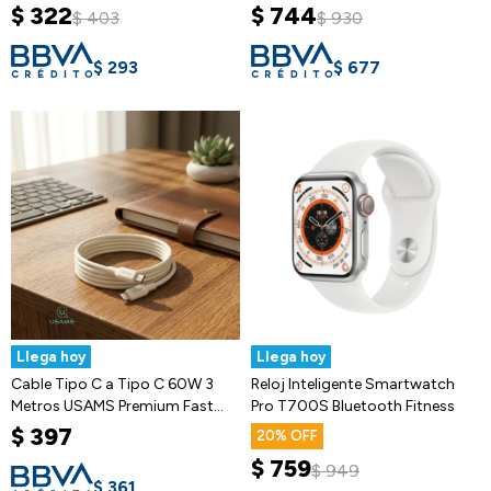
$
322
$
744
$
403
$
930
$
293
$
677
Llega hoy
Llega hoy
Cable Tipo C a Tipo C 60W 3
Reloj Inteligente Smartwatch
Metros USAMS Premium Fast
Pro T700S Bluetooth Fitness
Charge
$
397
20
$
759
$
949
$
361