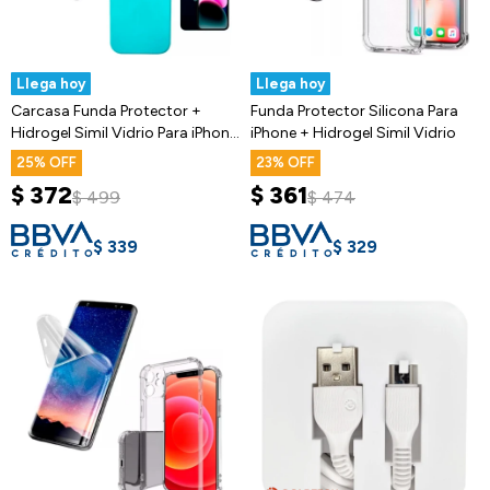
Llega hoy
Llega hoy
Carcasa Funda Protector +
Funda Protector Silicona Para
Hidrogel Simil Vidrio Para iPhone
iPhone + Hidrogel Simil Vidrio
14
25
23
$
372
$
361
$
499
$
474
$
339
$
329