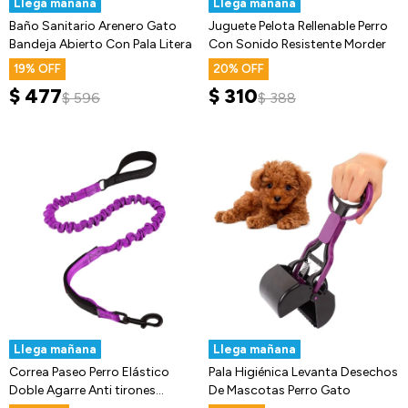
Llega mañana
Llega mañana
Baño Sanitario Arenero Gato
Juguete Pelota Rellenable Perro
Bandeja Abierto Con Pala Litera
Con Sonido Resistente Morder
19
20
$
477
$
310
$
596
$
388
Llega mañana
Llega mañana
Correa Paseo Perro Elástico
Pala Higiénica Levanta Desechos
Doble Agarre Anti tirones
De Mascotas Perro Gato