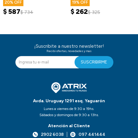
180cm
20
19
$
587
$
262
$
734
$
325
¡Suscribite a nuestro newsletter!
Recibi ofertas, novedades y mas
SUSCRIBIRME
Avda. Uruguay 1291 esq. Yaguarón
Lunes a viernes de 9:30 a 19hs.
Sábados y domingos de 9:30 a 13hs.
Atención al Cliente
2902 6038
097 441444