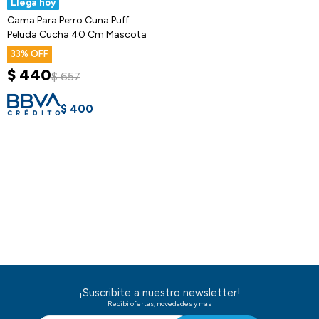
Llega hoy
Cama Para Perro Cuna Puff
Peluda Cucha 40 Cm Mascota
33
$
440
$
657
$
400
¡Suscribite a nuestro newsletter!
Recibi ofertas, novedades y mas