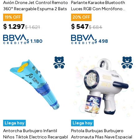
Avión Drone Jet Control Remoto
Parlante Karaoke Bluetooth
360° Recargable Espuma 2 Bats
Luces RGB Con Micrófono
Portable
19
20
$
1.297
$
547
$
1.621
$
684
$
1.180
$
498
Llega hoy
Llega hoy
Antorcha Burbujero Infantil
Pistola Burbujas Burbujero
Niños Tiktok Electrico Recargabl
Astronauta Pilas Nave Espacial