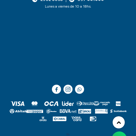
Lunes a viernes de 10 a 18hs.


