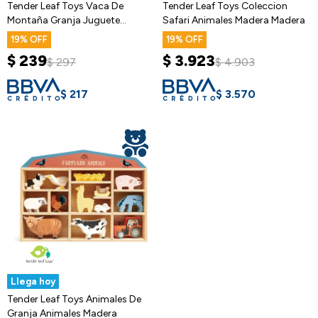
Tender Leaf Toys Vaca De
Tender Leaf Toys Coleccion
Montaña Granja Juguete
Safari Animales Madera Madera
Madera Niños
19
19
$
239
$
3.923
$
297
$
4.903
$
217
$
3.570
Llega hoy
Tender Leaf Toys Animales De
Granja Animales Madera