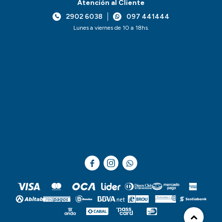
Atención al Cliente
2902 6038
097 441444
Lunes a viernes de 10 a 18hs.


