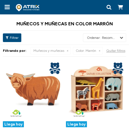

MUÑECOS Y MUÑECAS EN COLOR MARRÓN
Recomendados
Filtrando por:
Muñecos y muñecas
Color:
Marrón
Quitar filtros
Llega hoy
Llega hoy