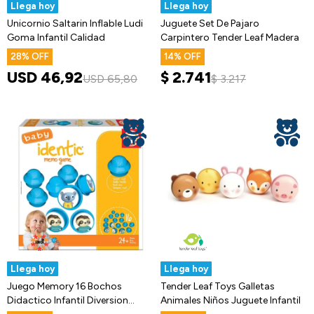
Llega hoy
Llega hoy
Unicornio Saltarin Inflable Ludi
Juguete Set De Pajaro
Goma Infantil Calidad
Carpintero Tender Leaf Madera
28
14
USD
46,92
$
2.741
USD
65,80
$
3.217
Llega hoy
Llega hoy
Juego Memory 16 Bochos
Tender Leaf Toys Galletas
Didactico Infantil Diversion
Animales Niños Juguete Infantil