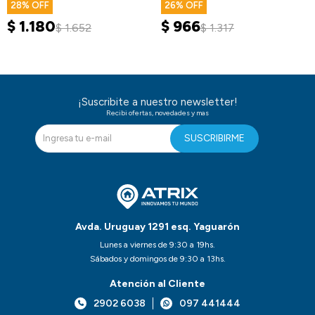
Educa
28
26
$
1.180
$
966
$
1.652
$
1.317
¡Suscribite a nuestro newsletter!
Recibi ofertas, novedades y mas
SUSCRIBIRME
Avda. Uruguay 1291 esq. Yaguarón
Lunes a viernes de 9:30 a 19hs.
Sábados y domingos de 9:30 a 13hs.
Atención al Cliente
2902 6038
097 441444