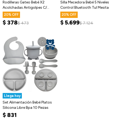
Rodilleras Gateo Bebé X2
Silla Mecedora Bebé 5 Niveles
Acolchadas Antigolpes C/
Control Bluetooth Tul Mesita
Diseños
20
20
$
378
$
5.699
$
473
$
7.124
Llega hoy
Set Alimentación Bebé Platos
Silicona Libre Bpa 10 Piezas
$
831