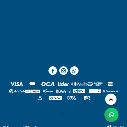


