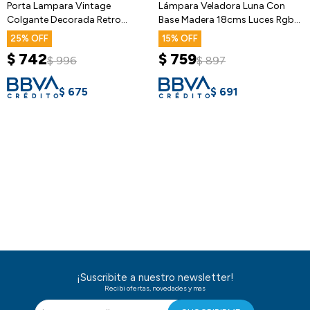
Porta Lampara Vintage
Lámpara Veladora Luna Con
Colgante Decorada Retro
Base Madera 18cms Luces Rgb
Calidad Gtia
Táctil
25
15
$
742
$
759
$
996
$
897
$
675
$
691
¡Suscribite a nuestro newsletter!
Recibi ofertas, novedades y mas