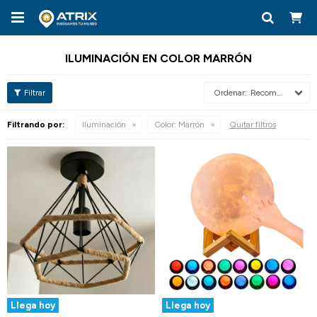

ILUMINACIÓN EN COLOR MARRÓN
Recomendados
Filtrando por:
Iluminación
Color:
Marrón
Quitar filtros
Llega hoy
Llega hoy