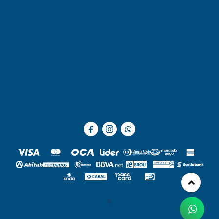


