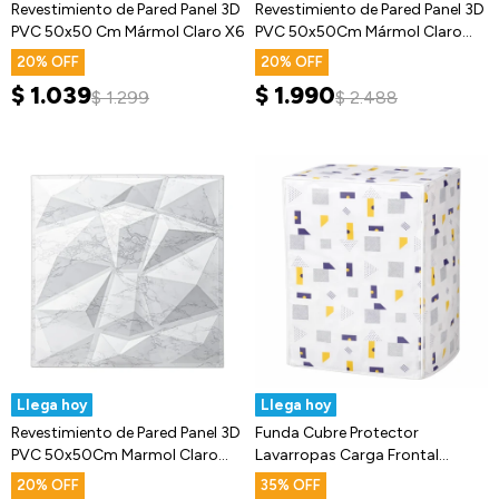
Revestimiento de Pared Panel 3D
Revestimiento de Pared Panel 3D
PVC 50x50 Cm Mármol Claro X6
PVC 50x50Cm Mármol Claro
X12
20
20
$
1.039
$
1.990
$
1.299
$
2.488
Llega hoy
Llega hoy
Revestimiento de Pared Panel 3D
Funda Cubre Protector
PVC 50x50Cm Marmol Claro
Lavarropas Carga Frontal
X24
Impermeable
20
35