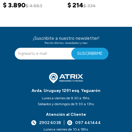
$
3.890
$
214
$
4.863
$
334
¡Suscribite a nuestro newsletter!
Recibi ofertas, novedades y mas
SUSCRIBIRME
Avda. Uruguay 1291 esq. Yaguarón
Lunes a viernes de 9:30 a 19hs.
Sábados y domingos de 9:30 a 13hs.
Atención al Cliente
2902 6038
097 441444
Lunes a viernes de 10 a 18hs.