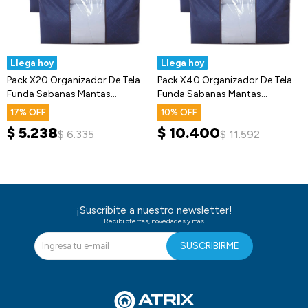
Llega hoy
Llega hoy
Pack X20 Organizador De Tela
Pack X40 Organizador De Tela
Funda Sabanas Mantas
Funda Sabanas Mantas
Acolchados
Acolchados
17
10
$
5.238
$
10.400
$
6.335
$
11.592
¡Suscribite a nuestro newsletter!
Recibi ofertas, novedades y mas
SUSCRIBIRME