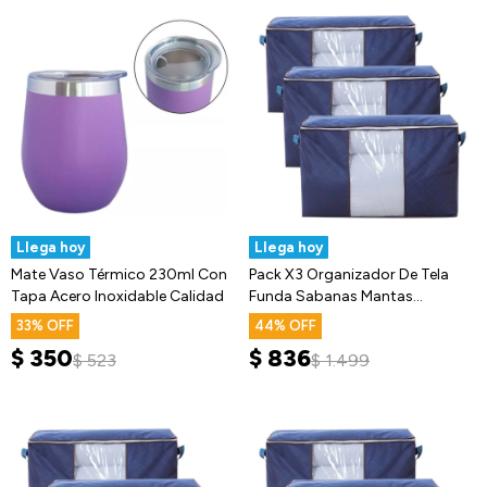
Llega hoy
Llega hoy
Mate Vaso Térmico 230ml Con
Pack X3 Organizador De Tela
Tapa Acero Inoxidable Calidad
Funda Sabanas Mantas
Acolchados
33
44
$
350
$
836
$
523
$
1.499