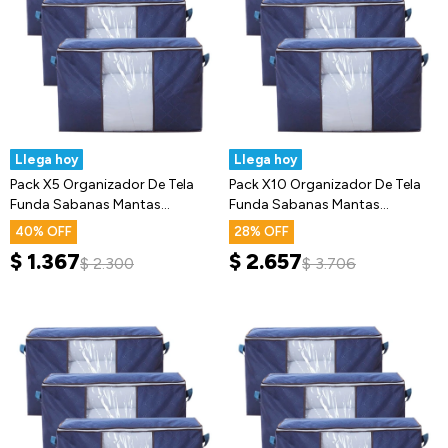
Llega hoy
Llega hoy
Pack X5 Organizador De Tela
Pack X10 Organizador De Tela
Funda Sabanas Mantas
Funda Sabanas Mantas
Acolchados
Acolchados
40
28
$
1.367
$
2.657
$
2.300
$
3.706