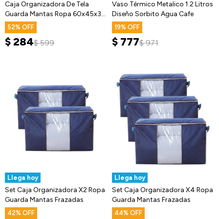
Caja Organizadora De Tela
Vaso Térmico Metalico 1.2 Litros
Guarda Mantas Ropa 60x45x30
Diseño Sorbito Agua Cafe
Cm
52
19
$
284
$
777
$
599
$
971
Llega hoy
Llega hoy
Set Caja Organizadora X2 Ropa
Set Caja Organizadora X4 Ropa
Guarda Mantas Frazadas
Guarda Mantas Frazadas
42
44