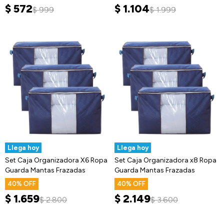
$
572
$
1.104
$
999
$
1.999
Llega hoy
Llega hoy
Set Caja Organizadora X6 Ropa
Set Caja Organizadora x8 Ropa
Guarda Mantas Frazadas
Guarda Mantas Frazadas
40
40
$
1.659
$
2.149
$
2.800
$
3.600