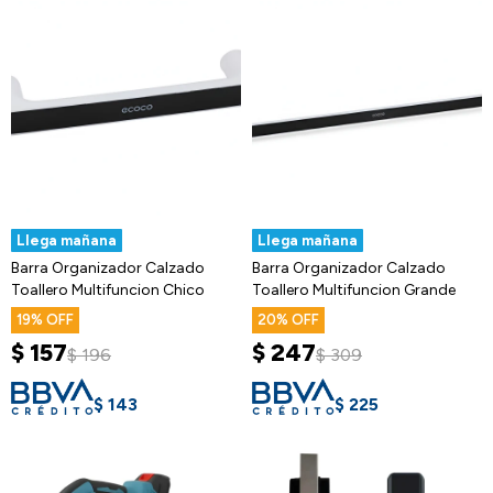
Llega mañana
Llega mañana
Barra Organizador Calzado
Barra Organizador Calzado
Toallero Multifuncion Chico
Toallero Multifuncion Grande
19
20
$
157
$
247
$
196
$
309
$
143
$
225