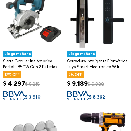
Llega mañana
Llega mañana
Sierra Circular Inalámbrica
Cerradura Inteligente Biométrica
Portátil 850W Con 2 Baterías
Tuya Smart Electronica Wifi
48V
17
7
$
4.297
$
9.189
$
5.215
$
9.988
$
3.910
$
8.362