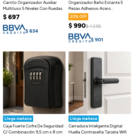
Carrito Organizador Auxiliar
Organizador Baño Estante 5
Multituso 5 Niveles Con Ruedas
Piezas Adhesivo Acero
Inoxidable
$
697
20
$
990
$
1.238
$
634
$
901
Llega mañana
Llega mañana
Caja Fuerte Cofre De Seguridad
Cerradura Inteligente Digital
C/ Combinación 9,5 cm x 8 cm
Huella Contraseña Tarjeta Wifi