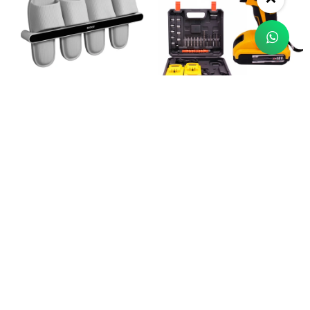
Llega mañana
Llega mañana
Barra Organizador De Calzado
Taladro Percutor Atornillador
Toallero Zapatera Mediano
Inalámbrico + 2 Baterías + Acc
$
197
17
$
1.699
$
2.062
$
179
$
1.546