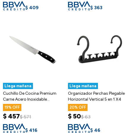
$
409
$
363
Llega mañana
Llega mañana
Cuchillo De Cocina Premium
Organizador Perchas Plegable
Carne Acero Inoxidable
Horizontal Vertical 5 en 1 X4
Resistente
19
20
$
457
$
50
$
571
$
63
$
416
$
46