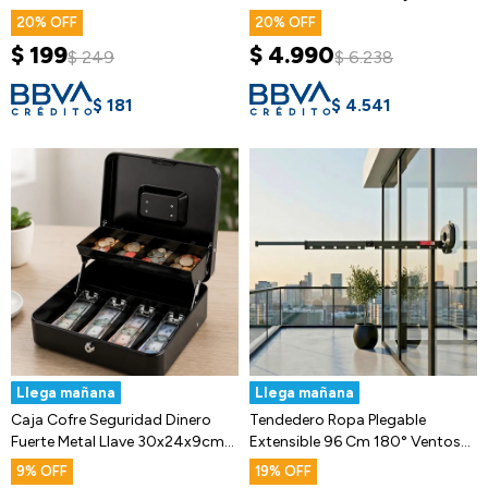
20
20
$
199
$
4.990
$
249
$
6.238
$
181
$
4.541
Llega mañana
Llega mañana
Caja Cofre Seguridad Dinero
Tendedero Ropa Plegable
Fuerte Metal Llave 30x24x9cm
Extensible 96 Cm 180° Ventosa
Ax
Balcón
9
19