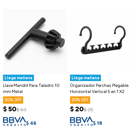
Llega mañana
Llega mañana
Llave Mandril Para Taladro 10
Organizador Perchas Plegable
mm Metal
Horizontal Vertical 5 en 1 X2
20
20
$
50
$
20
$
63
$
25
$
46
$
18