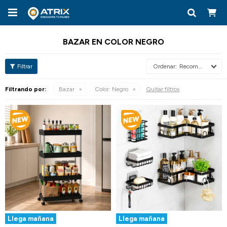

BAZAR EN COLOR NEGRO
Recomendados
Filtrando por:
Bazar
Color:
Negro
Quitar filtros
Llega mañana
Llega mañana