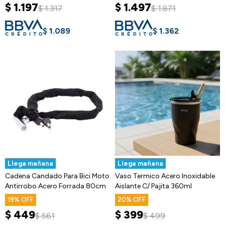
$
1.197
$
1.497
$
1.317
$
1.871
$
1.089
$
1.362
Llega mañana
Llega mañana
Cadena Candado Para Bici Moto
Vaso Termico Acero Inoxidable
Antirrobo Acero Forrada 80cm
Aislante C/ Pajita 360ml
19
20
$
449
$
399
$
561
$
499