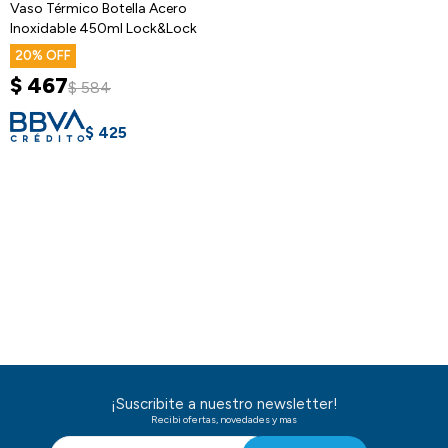
Vaso Térmico Botella Acero
Inoxidable 450ml Lock&Lock
20
$
467
$
584
$
425
¡Suscribite a nuestro newsletter!
Recibi ofertas, novedades y mas