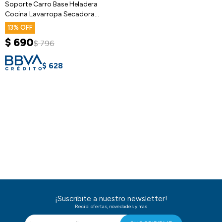
Soporte Carro Base Heladera
Cocina Lavarropa Secadora
Ruedas
13
$
690
$
796
$
628
¡Suscribite a nuestro newsletter!
Recibi ofertas, novedades y mas