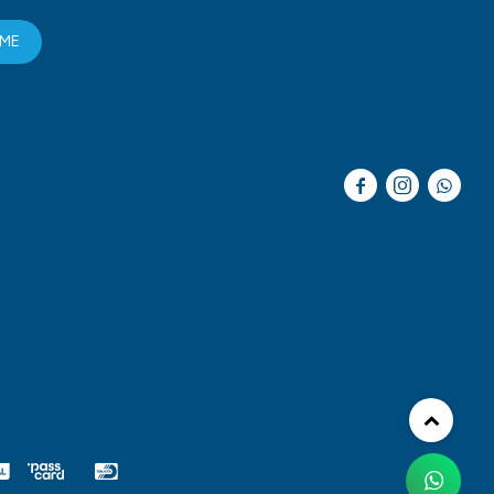
RME


