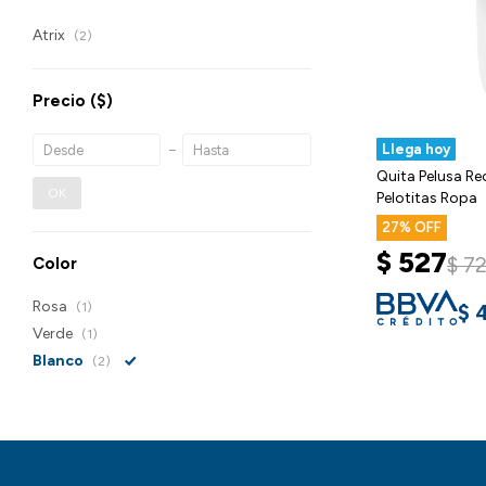
Atrix
(2)
Precio
($)
Llega hoy
Quita Pelusa R
OK
Pelotitas Ropa
27
$
527
$
7
Color
Rosa
$
(1)
Verde
(1)
Blanco
(2)