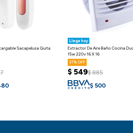
Llega hoy
ecargable Sacapelusa Quita
Extractor De Aire Baño Cocina D
15w 220v 16 X 16
37
$
549
27
$
885
480
$
500