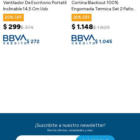
Ventilador De Escritorio Portatil
Cortina Blackout 100%
Inclinable 14,5 Cm Usb
Engomada Termica Set 2 Paños
Tipo Lino
20
36
$
299
$
1.148
$
374
$
1.809
$
272
$
1.045
¡Suscribite a nuestro newsletter!
Recibi ofertas, novedades y mas